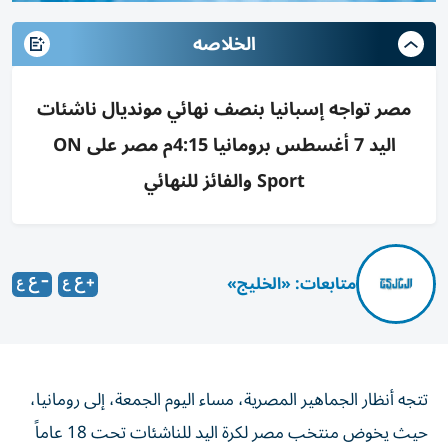
الخلاصه
مصر تواجه إسبانيا بنصف نهائي مونديال ناشئات
اليد 7 أغسطس برومانيا 4:15م مصر على ON
Sport والفائز للنهائي
متابعات: «الخليج»
تتجه أنظار الجماهير المصرية، مساء اليوم الجمعة، إلى رومانيا،
حيث يخوض منتخب مصر لكرة اليد للناشئات تحت 18 عاماً
مواجهة مصيرية أمام إسبانيا في نصف نهائي كأس العالم، بحثاً