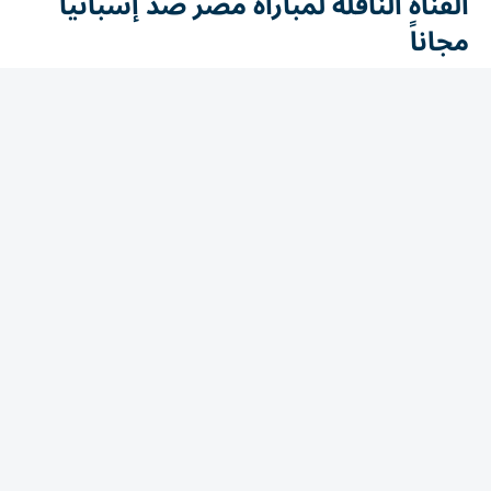
مجاناً
تنقل قناة ON Sport المصرية المباراة مباشرة، بصوت المعلق
خالد خيري، مع استوديو تحليلي قبل وبعد اللقاء لتغطية أبرز
الجوانب الفنية وأحداث المواجهة.
مشوار منتخب مصر في بطولة كأس
العالم لناشئات اليد
قدم منتخب مصر عروضا قوية منذ انطلاق البطولة، واستهل
مشواره بالفوز على كرواتيا بنتيجة 27-24، قبل أن يواصل نتائجه
المميزة ويبلغ الدور نصف النهائي، ليصبح ضمن أفضل أربعة
منتخبات في العالم.
كما نجح منتخب الناشئات في حجز مقعده بالمربع الذهبي بعد