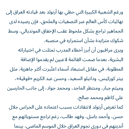
ورغم الشعبية الكبيرة التي حظي بها أرنولد بعد قيادته العراق إلى
نهائيات كأس العالم عبر التصفيات والملحق، فإن رصيده لدى
الجماهير تراجع بشكل ملحوظ عقب الإخفاق المونديالي، وسط
شكوك متزايدة بشأن استمراره في منصبه.
ويرى مراقبون أن أبرز أخطاء المدرب تمثلت في اختياراته
البشرية، بعدما ضمت القائمة لاعبين لم يقدموا الإضافة
المطلوبة، في مقابل استبعاد أسماء اعتُبرت أكثر جاهزية، مثل
بيتر كوركيس، ودانيلو السعيد، وحسن عبد الكريم «قوقية»،
وميثم جبار، ومنتظر الماجد، ومحمد جواد، إلى جانب الحارسين
علي كاظم ومحمد صالح.
كما تعرض أرنولد لانتقادات بسبب اعتماده على الحراس جلال
حسن، وأحمد باسل، وفهد طالب، رغم تراجع مستوياتهم مع
أنديتهم في دوري نجوم العراق خلال الموسم الماضي، بينما