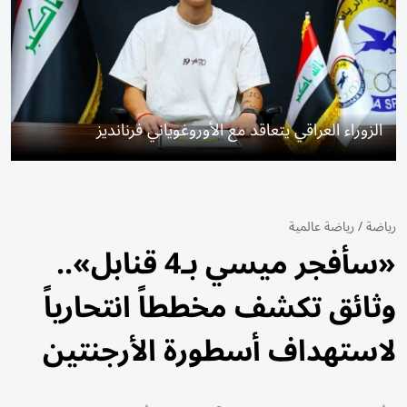
الزوراء العراقي يتعاقد مع الأوروغوياني فرنانديز
رياضة
/
رياضة عالمية
«سأفجر ميسي بـ4 قنابل»..
وثائق تكشف مخططاً انتحارياً
لاستهداف أسطورة الأرجنتين