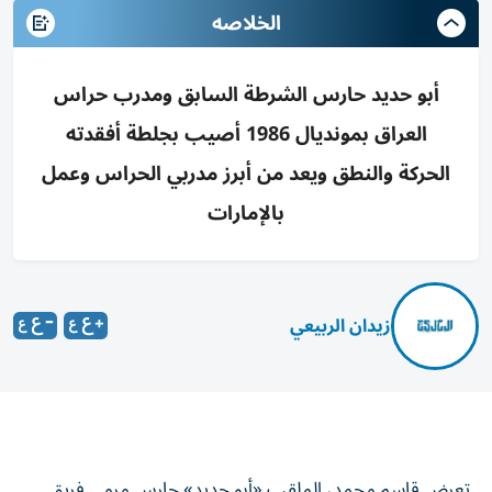
الخلاصه
أبو حديد حارس الشرطة السابق ومدرب حراس
العراق بمونديال 1986 أصيب بجلطة أفقدته
الحركة والنطق ويعد من أبرز مدربي الحراس وعمل
بالإمارات
زيدان الربيعي
تعرض قاسم محمد، الملقب «أبو حديد» حارس مرمى فريق