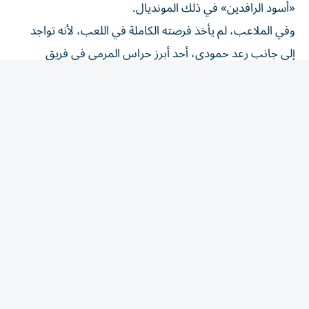
وفي الملاعب، لم يأخذ فرصته الكاملة في اللعب، لأنه تواجد
إلى جانب رعد حمودي، أحد أبرز حراس المرمى في فريق
الشرطة والمنتخبات العراقية في سبعينات وثمانينات القرن
الماضي، مما جعله يعتزل اللعب ويتحول إلى تدريب حراس
المرمى، ونجح نجاحاً باهراً في مجال عمله هذا، حيث قضى
سنوات طويلة مدرباً محترفاً في الدوري الإماراتي.
المقالة التالية