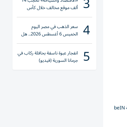
3
«الاقتصاد والسياحة» تحجب 14
ألف موقع مخالف خلال كأس
العالم 2026
4
سعر الذهب في مصر اليوم
الخميس 6 أغسطس 2026.. هل
تنوي الشراء؟
5
انفجار عبوة ناسفة بحافلة ركاب في
جرمانا السورية (فيديو)
يمكن متابعة مباراة البرازيل ضد اليابان مباشرة عبر الإنترنت للمشتركين في تطبيق TOD وكذلك خدمة البث الرقمي التابعة للشبكة beIN