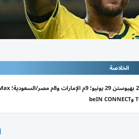
الخلاصة
مباراة البرازيل واليابان بدور الـ32 لكأس