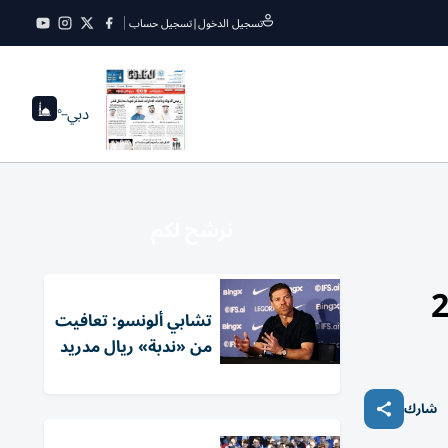
تسجيل الدخول
|
تسجيل حساب
دبي
--°
نرشح لكم
تشابي ألونسو: تعافيت
من «ندبة» ريال مدريد
شارك