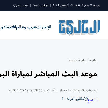
الجمعة ٢٤ صفر ١٤٤٨ ه - ٠٧ أغسطس ٢٠٢٦
|
مواقيت الصلاة
|
درجات الحرارة
الإمارات
عرب وعالم
اقتصاد
ري
رياضة
/
رياضة عالمية
موعد البث المباشر لمباراة البراز
28 يونيو 2026 17:39 مساء
|
آخر تحديث:
28 يونيو 17:52 2026
دقائق القراءة - 1
استمع