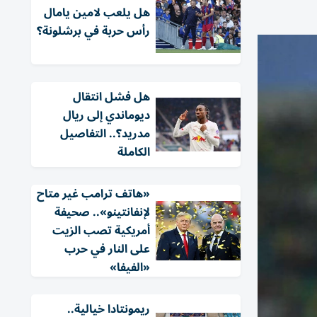
هل يلعب لامين يامال
رأس حربة في برشلونة؟
هل فشل انتقال
ديوماندي إلى ريال
مدريد؟.. التفاصيل
الكاملة
«هاتف ترامب غير متاح
لإنفانتينو».. صحيفة
أمريكية تصب الزيت
على النار في حرب
«الفيفا»
ريمونتادا خيالية..