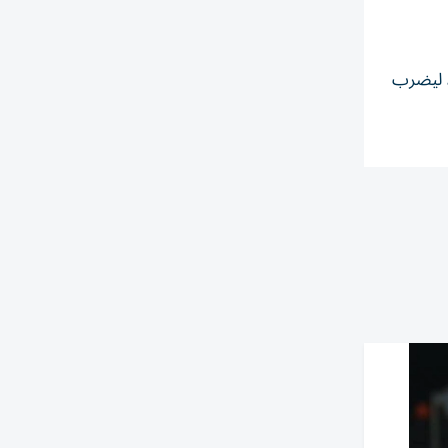
عته، ليضرب