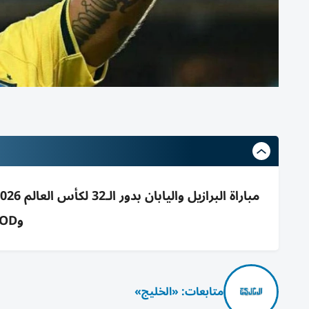
وTOD وbeIN CONNECT
متابعات: «الخليج»