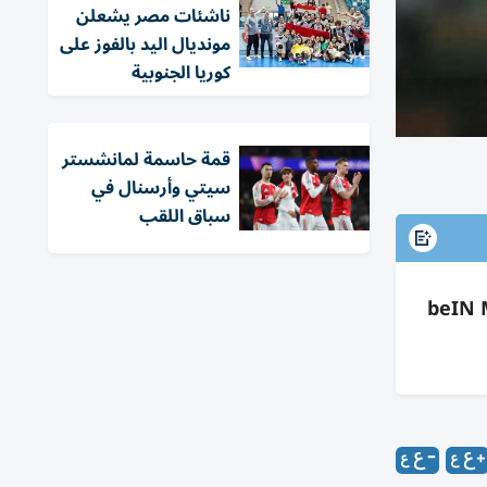
ناشئات مصر يشعلن
مونديال اليد بالفوز على
كوريا الجنوبية
قمة حاسمة لمانشستر
سيتي وأرسنال في
سباق اللقب
 العالم 2026 بهيوستن 29 يونيو؛ 9م الإمارات و8م مصر/السعودية؛ beIN Max