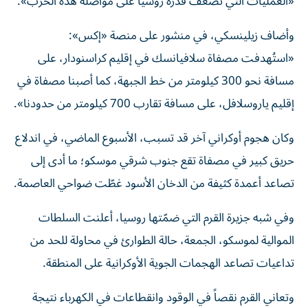
«العمليات التي تُضعف قدرة روسيا على مواصلة هذه الحرب».
وأضاف زيلينسكي، في منشور على منصة «إكس»:
«استُهدفت مصفاة سلافيانسك في إقليم كراسنودار، على
مسافة نحو 300 كيلومتر من خط الجبهة، كما أصبنا مصفاة في
إقليم ياروسلافل، على مسافة تقارب 700 كيلومتر من حدودنا».
وكان هجوم أوكراني آخر قد تسبب، الأسبوع الماضي، في اندلاع
حريق كبير في مصفاة تقع جنوب شرقي موسكو؛ ما أدى إلى
تصاعد أعمدة كثيفة من الدخان الأسود غطّت ضواحي العاصمة.
وفي شبه جزيرة القرم التي ضمّتها روسيا، أعلنت السلطات
الموالية لموسكو، الجمعة، حالة الطوارئ في محاولة للحد من
تداعيات تصاعد الهجمات الجوية الأوكرانية على المنطقة.
وتعاني القرم نقصاً في الوقود وانقطاعات في الكهرباء نتيجة