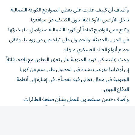
وأضاف أن كييف عثرت على بعض الصواريخ الكورية الشمالية
داخل الأراضي الأوكرانية، دون الكشف عن ​مواقعها.
وتابع «من الواضح تماماً أن كوريا الشمالية ستواصل ‌بناء خبرتها
في الحرب الحديثة، والحصول على تراخيص من روسيا، وتلقي
جميع أنواع العتاد العسكري منها».
وحث ⁠زيلينسكي كوريا الجنوبية على تعزيز التعاون مع بلاده، قائلاً
إن أوكرانيا «ترغب بشدة في الحصول على دعم من ​كوريا
الجنوبية في ‌مجال نعاني فيه نقصاً»، في ‌إشارة إلى أنظمة
الدفاع الجوي.
وأضاف «نحن مستعدون للعمل بشأن صفقة الطائرات
المسيّرة، وفي مجالات أخرى أيضاً»، مشيراً إلى ‌أن دبلوماسيين
‌أوكرانيين «على تواصل» مع سيؤول لدفع ⁠صفقات محتملة.
وكان الرئيس الروسي فلاديمير بوتين ‌والزعيم الكوري الشمالي