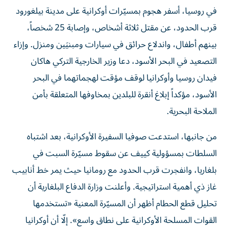
في روسيا، أسفر هجوم بمسيّرات أوكرانية على مدينة بيلغورود
قرب الحدود، عن مقتل ثلاثة أشخاص، وإصابة 25 شخصاً،
بينهم أطفال، واندلاع حرائق في سيارات ومبنيَين ومنزل. وإزاء
التصعيد في البحر الأسود، دعا وزير الخارجية التركي هاكان
فيدان روسيا وأوكرانيا لوقف مؤقت لهجماتهما في البحر
الأسود، مؤكداً إبلاغ أنقرة للبلدين بمخاوفها المتعلقة بأمن
الملاحة البحرية.
من جانبها، استدعت صوفيا السفيرة الأوكرانية، بعد اشتباه
السلطات بمسؤولية كييف عن سقوط مسيّرة السبت في
بلغاريا، وانفجرت قرب الحدود مع رومانيا حيث يمر خط أنابيب
غاز ذي أهمية استراتيجية. وأعلنت وزارة الدفاع البلغارية أن
تحليل قطع الحطام أظهر أن المسيّرة المعنية «تستخدمها
القوات المسلحة الأوكرانية على نطاق واسع». إلّا أن أوكرانيا