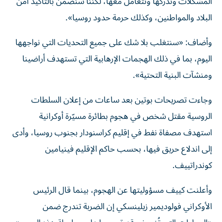
المشكلات وندركها ونتعامل معها، لكننا سنضمن بالتأكيد أمن
البلاد والمواطنين، وكذلك حرمة حدود روسيا».
وأضاف: «سنتغلب بلا شك على جميع التحديات التي نواجهها
اليوم، بما في ذلك الهجمات الإرهابية التي تستهدف أراضينا
ومنشآت البنية التحتية».
وجاءت تصريحات بوتين بعد ساعات من إعلان السلطات
الروسية مقتل شخص في هجوم بطائرة مسيّرة أوكرانية
استهدف مصفاة نفط في إقليم كراسنودار بجنوب روسيا، وأدى
إلى اندلاع حريق فيها، بحسب حاكم الإقليم فينيامين
كوندراتييف.
وأعلنت كييف مسؤوليتها عن الهجوم، بينما قال الرئيس
الأوكراني فولوديمير زيلينسكي إن الضربة تندرج ضمن