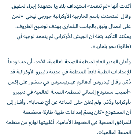
أكدت أنها «لم تتعمد» استهداف بلغاريا متعهدة إجراء تحقيق.
وقال المتحدث باسم الخارجية الأوكرانية جورجي تيخي «نحن
على اتصال وثيق بالجانب البلغاري بهدف توضيح الظروف.
يمكننا التأكيد بثقة أن الجيش الأوكراني لم يتعمد توجيه أي
(طائرة) نحو بلغاريا».
وأعلن المدير العام لمنظمة الصحة العالمية، الأحد، أن مستودعاً
للإمدادات الطبية تابعاً للمنظمة في مدينة دنيبرو الأوكرانية قد
دُمّر. وقال تيدروس أدهانوم غيبرييسوس في منشور على إكس
«أصيب مستودع إنساني لمنظمة الصحة العالمية في دنيبرو
بأوكرانيا ودُمّر. ولم يُعلن حتّى الساعة عن أيّ ضحايا». وأشار إلى
أن المستودع «كان يضمّ إمدادات طبية طارئة مخصّصة
للمرافق الصحية في الخطوط الأمامية، أغلبيتها لوازم من منظمة
الصحة العالمية».