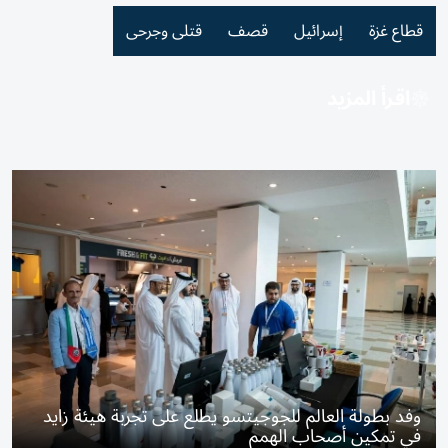
قطاع غزة
إسرائيل
قصف
قتلى وجرحى
اقرأ المزيد
وفد بطولة العالم للجوجيتسو يطلع على تجربة هيئة زايد
في تمكين أصحاب الهمم