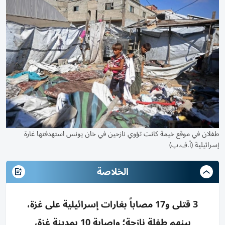
طفلان في موقع خيمة كانت تؤوي نازحين في خان يونس استهدفتها غارة
إسرائيلية (أ.ف.ب)
الخلاصة
3 قتلى و17 مصاباً بغارات إسرائيلية على غزة،
بينهم طفلة نازحة؛ وإصابة 10 بمدينة غزة،