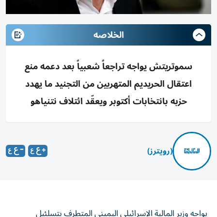
الخلاصه
سموتريتش يواجه تراجعاً شعبياً بعد دعمه منع
اعتقال الحريديم المتهربين من التجنيد ما يهدد
حزبه بانتخابات أكتوبر ويعقّد ائتلاف نتنياهو
(رويترز)
يواجه وزير المالية الإسرائيلي اليميني المتطرف بتسلئيل