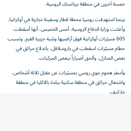
بينما استهدفت روسيا محطة قطار وسفينة تجارية في أوكرانيا.
وأعلنت وزارة الدفاع الروسية، أمس الخميس، أنها أسقطت
605 مسيّرات أوكرانية فوق أراضيها وشبه جزيرة القرم. وتسبب
حطام مسيّرات اسقطت في ياروسلافل، باندلاع حرائق في
بعض المنازل، وألحق أضراراً ببعض المركبات.
وأسفر هجوم جوي روسي بمسيّرات عن مقتل ثلاثة أشخاص،
واشتعال حرائق في منطقة سكنية ببلدة بالاكليا في منطقة
خاركيف
وقالت أربعة مصادر مطّلعة إن الولايات المتحدة تمضي قدماً
في محادثات السماح لأوكرانيا بتصنيع صواريخ (باتريوت)
الاعتراضية، على الرغم من إبداء الرئيس دونالد ترامب ‌شكوكه
في مثل هذه ‌الصفقة..