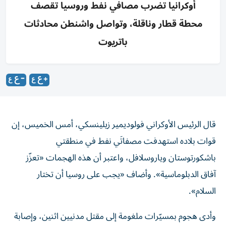
أوكرانيا تضرب مصافي نفط وروسيا تقصف
محطة قطار وناقلة، وتواصل واشنطن محادثات
باتريوت
قال الرئيس الأوكراني فولوديمير زيلينسكي، أمس الخميس، إن
قوات بلاده استهدفت مصفاتَي نفط في منطقتي
باشكورتوستان وياروسلافل، واعتبر أن هذه الهجمات «تعزّز
آفاق الدبلوماسية». وأضاف «يجب على روسيا أن تختار
السلام».
وأدى هجوم بمسيّرات ملغومة إلى مقتل مدنيين ​اثنين، وإصابة
خمسة ‌آخرين في منطقة بريانسك ‌الروسية.