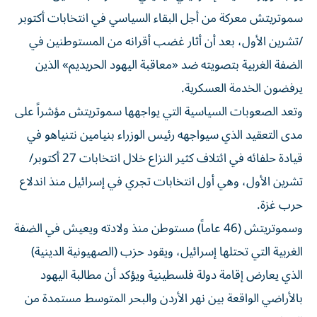
سموتريتش معركة من أجل البقاء السياسي ‌في انتخابات أكتوبر
/تشرين الأول، بعد أن أثار غضب أقرانه من المستوطنين في
الضفة الغربية بتصويته ضد «معاقبة اليهود الحريديم» الذين
يرفضون الخدمة العسكرية.
وتعد الصعوبات ​السياسية التي يواجهها سموتريتش مؤشراً ⁠على
مدى التعقيد الذي سيواجهه رئيس الوزراء بنيامين نتنياهو في
قيادة حلفائه في ائتلاف كثير النزاع خلال انتخابات 27 أكتوبر/
تشرين الأول، ‌وهي أول انتخابات تجري في إسرائيل منذ اندلاع
‌حرب غزة.
وسموتريتش (46 عاماً) مستوطن منذ ولادته ويعيش في الضفة
الغربية التي تحتلها إسرائيل، ويقود حزب (الصهيونية الدينية)
الذي يعارض إقامة دولة فلسطينية ويؤكد أن مطالبة اليهود
بالأراضي الواقعة بين نهر الأردن والبحر المتوسط مستمدة من