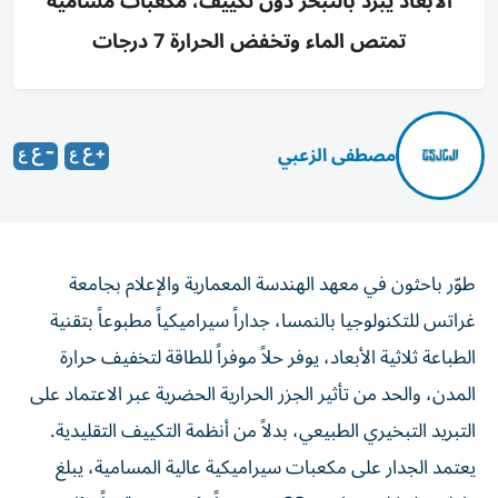
الأبعاد يبرد بالتبخر دون تكييف، مكعبات مسامية
تمتص الماء وتخفض الحرارة 7 درجات
مصطفى الزعبي
طوّر باحثون في معهد الهندسة المعمارية والإعلام بجامعة
غراتس للتكنولوجيا بالنمسا، جداراً سيراميكياً مطبوعاً بتقنية
الطباعة ثلاثية الأبعاد، يوفر حلاً موفراً للطاقة لتخفيف حرارة
المدن، والحد من تأثير الجزر الحرارية الحضرية عبر الاعتماد على
التبريد التبخيري الطبيعي، بدلاً من أنظمة التكييف التقليدية.
يعتمد الجدار على مكعبات سيراميكية عالية المسامية، يبلغ
طول ضلع كل منها نحو 23 سنتيمتراً، صُممت رقمياً وطُبعت