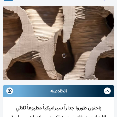
الخلاصه
باحثون طوروا جداراً سيراميكياً مطبوعاً ثلاثي