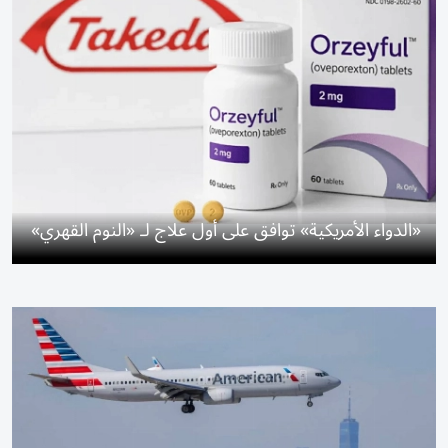
«الدواء الأمريكية» توافق على أول علاج لـ «النوم القهري»