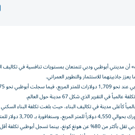
 أن مدينتي أبوظبي ودبي تتمتعان بمستويات تنافسية في تكاليف الب
ا يعزز جاذبيتهما للاستثمار والتطوير العمراني.
وبحسب التصنيف الدولي، جاءت تكلفة البناء ال
لمياً كأغلى مدينة في تكاليف البناء، حيث بلغت تكلفة البناء السكني 
وفي المقارنة المباشرة، أظهرت البيانات أن تكلفة البناء في دبي تقل بأكثر من 80% عن هونغ كونغ، بينما تسجل أبوظبي تك