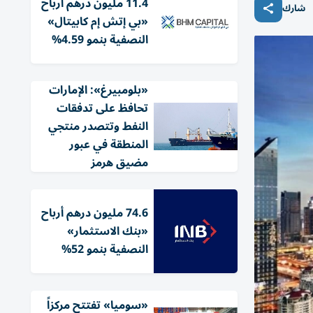
11.4 مليون درهم أرباح
شارك
«بي إتش إم كابيتال»
النصفية بنمو 4.59%
«بلومبيرغ»: الإمارات
تحافظ على تدفقات
النفط وتتصدر منتجي
المنطقة في عبور
مضيق هرمز
74.6 مليون درهم أرباح
«بنك الاستثمار»
النصفية بنمو 52%
«سوميا» تفتتح مركزاً