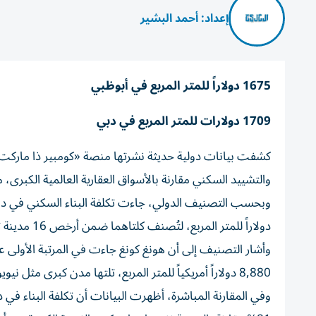
إعداد: أحمد البشير
1675 دولاراً للمتر المربع في أبوظبي
1709 دولارات للمتر المربع في دبي
كشفت بيانات دولية حديثة نشرتها منصة «كومبير ذا ماركت»
والتشييد السكني مقارنة بالأسواق العقارية العالمية الكبرى، م
دولاراً للمتر المربع، لتُصنف كلتاهما ضمن أرخص 16 مدينة تكلفة عالمياً في التقرير الذي شكل 67 مدينة حول العالم.
وأشار التصنيف إلى أن هونغ كونغ جاءت في المرتبة الأولى عا
8,880 دولاراً أمريكياً للمتر المربع، تلتها مدن كبرى مثل نيويورك بحوالي 4,550 دولاراً للمتر المربع، وسنغافورة بـ 3,700 دولار للمتر المربع.