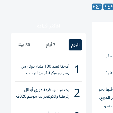
الأكثر قراءة
اليوم
7 أيام
30 يومًا
ناء
1
أمريكا تعيد 100 مليار دولار من
سكني في دبي عند نحو 1,709 دولارات للمتر المربع، فيما سجلت أبوظبي نحو 1,675
رسوم جمركية فرضها ترامب
2
فيها نحو
بث مباشر.. قرعة دوري أبطال
إفريقيا والكونفدرالية موسم 2026-
2027
لفة أقل بنحو