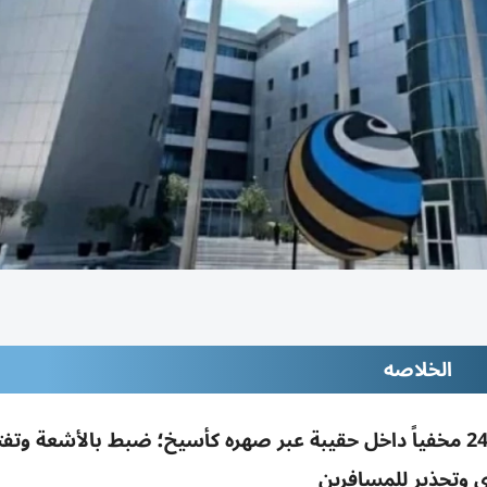
الخلاصه
جمارك دبي تحبط تهريب 460 غ ذهب خام عيار 24 مخفياً داخل حقيبة عبر صهره كأسيخ؛ ضبط بالأشعة
 وتحذير للمسافرين