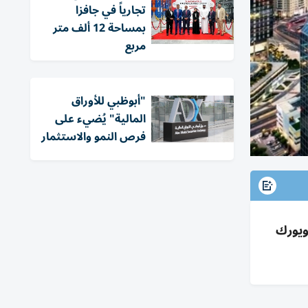
تجارياً في جافزا
بمساحة 12 ألف متر
مربع
"أبوظبي للأوراق
المالية" يُضيء على
فرص النمو والاستثمار
لمياً: 1675$ و1709$ للمتر، مقابل هونغ كونغ 8880$ ونيويورك