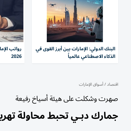
البنك الدولي: الإمارات بين أبرز القوى في
الذكاء الاصطناعي عالمياً
2026
اقتصاد
/
أسواق الإمارات
صهرت وشكلت على هيئة أسياخ رفيعة
جمارك دبـي تحبط محاولة تهريب 460 جراماً من الذهب الخام ع