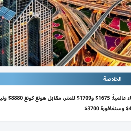
الخلاصة
أبوظبي ودبي ضمن أرخص 16 مدينة بتكاليف البناء عا
370$