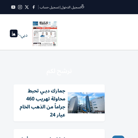
تسجيل الدخول
|
تسجيل حساب
دبي
--°
نرشح لكم
جمارك دبـي تحبط
محاولة تهريب 460
جراماً من الذهب الخام
عيار 24