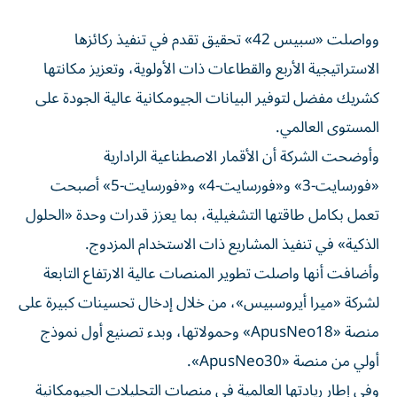
وواصلت «سبيس 42» تحقيق تقدم في تنفيذ ركائزها
الاستراتيجية الأربع والقطاعات ذات الأولوية، وتعزيز مكانتها
كشريك مفضل لتوفير البيانات الجيومكانية عالية الجودة على
المستوى العالمي.
وأوضحت الشركة أن الأقمار الاصطناعية الرادارية
«فورسايت-3» و«فورسايت-4» و«فورسايت-5» أصبحت
تعمل بكامل طاقتها التشغيلية، بما يعزز قدرات وحدة «الحلول
الذكية» في تنفيذ المشاريع ذات الاستخدام المزدوج.
وأضافت أنها واصلت تطوير المنصات عالية الارتفاع التابعة
لشركة «ميرا أيروسبيس»، من خلال إدخال تحسينات كبيرة على
منصة «ApusNeo18» وحمولاتها، وبدء تصنيع أول نموذج
أولي من منصة «ApusNeo30».
وفي إطار ريادتها العالمية في منصات التحليلات الجيومكانية