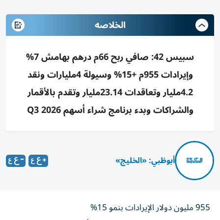
الخلاصه
سبيس 42: صافي ربح 66م درهم بهامش 7%
وإيرادات 955م +15% وسيولة 4مليارات ونقد
4.2مليار وتعاقدات 23.14مليار وتقدم بالأقمار
والشراكات وبدء برنامج شراء أسهم 2026 Q3
أبوظبي: «الخليج»
955 مليون دولار الإيرادات بنمو 15%