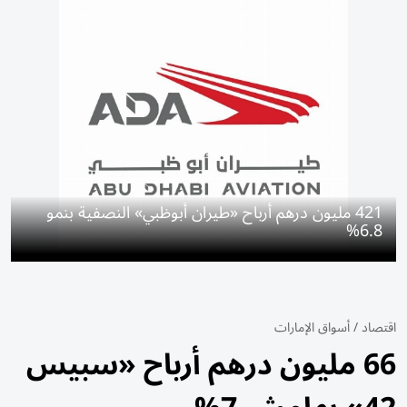
421 مليون درهم أرباح «طيران أبوظبي» النصفية بنمو
6.8%
اقتصاد
/
أسواق الإمارات
66 مليون درهم أرباح «سبيس