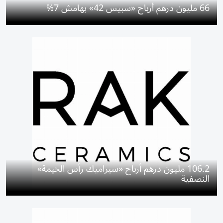
66 مليون درهم أرباح «سبيس 42» بهامش 7%
106.2 مليون درهم أرباح «سيراميك رأس الخيمة»
النصفية