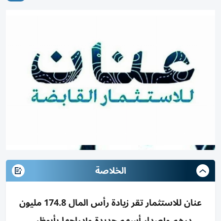
الخلاصة
عنان للاستثمار تقر زيادة رأس المال 174.8 مليون
درهم وإصدار أسهم جديدة وإدراجها بأبوظبي