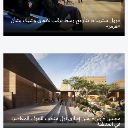
«وول ستريت» تتأرجح وسط ترقب لاتفاق وشيك بشأن
«هرمز»
مجلس «إرثي» يعلن إطلاق أول متحف للحرف المعاصرة
في المنطقة