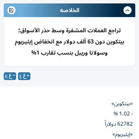
الخلاصه
تراجع العملات المشفرة وسط حذر الأسواق؛
بيتكوين دون 63 ألف دولار مع انخفاض إيثيريوم
وسولانا وريبل بنسب تقارب 1%
«بيتكوين»
- 1.02 %
62782 دولاراً
«إيثيريوم»
- 0.97 %