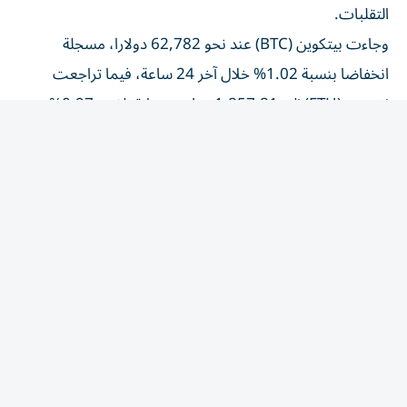
وجاءت بيتكوين (BTC) عند نحو 62,782 دولارا، مسجلة
انخفاضا بنسبة 1.02% خلال آخر 24 ساعة، فيما تراجعت
إيثيريوم (ETH) إلى 1,857.81 دولار بخسارة بلغت 0.97%.
كما انخفضت سولانا (SOL) إلى 72.84 دولار، متراجعة بنسبة
0.75%، بينما سجلت الريبل (XRP) مستوى 1.07 دولار
بانخفاض قدره 0.92% خلال الفترة نفسها.
وتأتي هذه التحركات في ظل استمرار متابعة المستثمرين
للتطورات الاقتصادية العالمية، إضافة إلى تدفقات السيولة نحو
الأصول الرقمية، وتشير تقارير إلى استمرار اهتمام المؤسسات
بالعملات المشفرة.
المقالة التالية