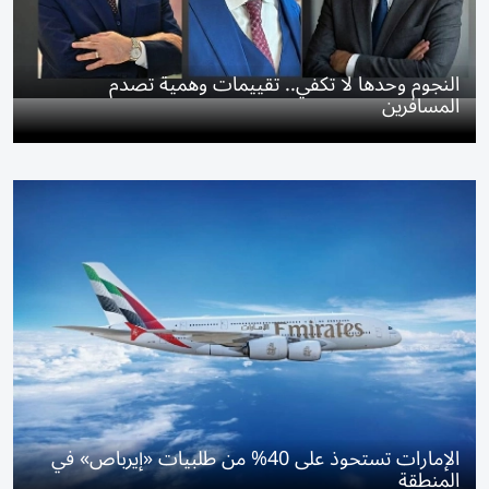
النجوم وحدها لا تكفي.. تقييمات وهمية تصدم
المسافرين
الإمارات تستحوذ على 40% من طلبيات «إيرباص» في
المنطقة