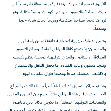
الأوروبية، موجات حرارة مرتفعة وغير مسبوقة تؤثر سلباً في
حركة السياحة والتسوق، تبرز دبي كوجهة صيفية مثالية توفر
لزوارها تجربة سياحية متكاملة ومريحة تحت شعار «برداً
وسلاماً».
وتتميز الإمارة بجهوزية استباقية فائقة تضمن راحة الزوار
والمقيمين؛ إذ تتمتع كافة المرافق العامة، ومراكز التسوق
العملاقة، والفنادق، والمدن الترفيهية المغلقة بنظم تكييف
وتبريد متطورة وعالية الكفاءة، ما يجعل التنقل والاستمتاع
بالأنشطة المختلفة متاحاً وممتعاً طوال ساعات اليوم.
وتشهد مراكز التسوق كذلك إقبالاً كبيراً من العائلات والسياح
الذين يجدون في هذه المرافق ملاذاً يجمع بين التسوق العالمي
والفعاليات الترفيهية المغلقة، ما يكرس مكانة دبي كعاصمة
للسياحة المستدامة القادرة على جذب الزوار وتوفير أجواء مثالية