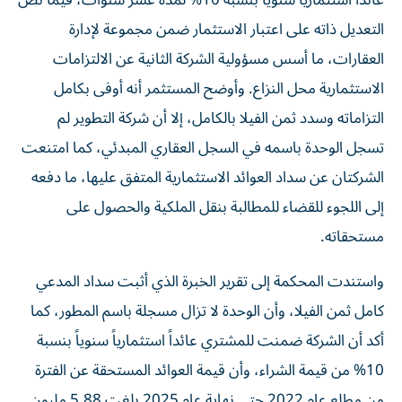
عائداً استثمارياً سنوياً بنسبة 10% لمدة عشر سنوات، فيما نص
التعديل ذاته على اعتبار الاستثمار ضمن مجموعة لإدارة
العقارات، ما أسس مسؤولية الشركة الثانية عن الالتزامات
الاستثمارية محل النزاع. وأوضح المستثمر أنه أوفى بكامل
التزاماته وسدد ثمن الفيلا بالكامل، إلا أن شركة التطوير لم
تسجل الوحدة باسمه في السجل العقاري المبدئي، كما امتنعت
الشركتان عن سداد العوائد الاستثمارية المتفق عليها، ما دفعه
إلى اللجوء للقضاء للمطالبة بنقل الملكية والحصول على
مستحقاته.
واستندت المحكمة إلى تقرير الخبرة الذي أثبت سداد المدعي
كامل ثمن الفيلا، وأن الوحدة لا تزال مسجلة باسم المطور، كما
أكد أن الشركة ضمنت للمشتري عائداً استثمارياً سنوياً بنسبة
10% من قيمة الشراء، وأن قيمة العوائد المستحقة عن الفترة
من مطلع عام 2022 حتى نهاية عام 2025 بلغت 5.88 مليون