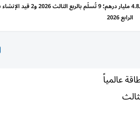
أدنوك للإمداد تستحوذ على 11 ناقلة غاز ونفط بـ4.8 مليار درهم؛ 9 تُسلّم بالربع الث
الرابع 2026
قة عالمياً