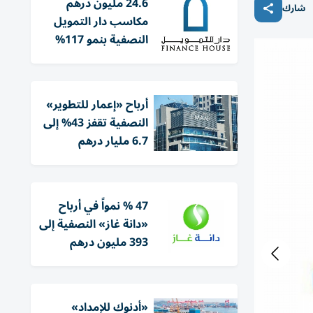
24.6 مليون درهم
شارك
مكاسب دار التمويل
النصفية بنمو 117%
أرباح «إعمار للتطوير»
النصفية تقفز 43% إلى
6.7 مليار درهم
47 % نمواً في أرباح
«دانة غاز» النصفية إلى
393 مليون درهم
«أدنوك للإمداد»