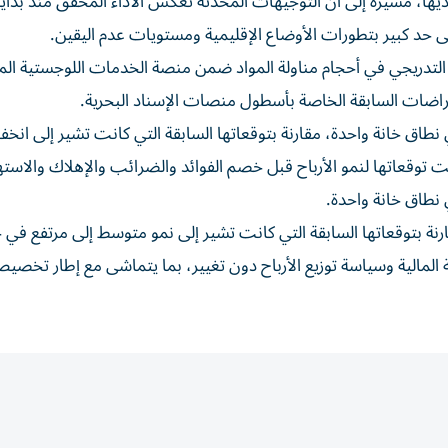
ديها، مشيرة إلى أن التوجيهات المحدثة تعكس الأداء المحقق منذ بداية 
إلى حد كبير بتطورات الأوضاع الإقليمية ومستويات عدم اليقين.
التدريجي في أحجام مناولة المواد ضمن منصة الخدمات اللوجستية المت
تراضات السابقة الخاصة بأسطول منصات الإسناد البحرية.
طاق خانة واحدة، مقارنة بتوقعاتها السابقة التي كانت تشير إلى انخ
وقعاتها لنمو الأرباح قبل خصم الفوائد والضرائب والإهلاك والاسته
كة توقعاتها لنمو صافي الربح إلى نحو 60%، مقارنة بتوقعاتها السابقة التي كانت تشير إلى نمو متوسط إلى مرتفع 
ة المالية وسياسة توزيع الأرباح دون تغيير، بما يتماشى مع إطار تخص