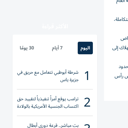
العام
كاملة،
الأكثر قراءة
فاض
لاك إلى
اليوم
7 أيام
30 يومًا
في حدود
1
شرطة أبوظبي تتعامل مع حريق في
يص رأس
جزيرة ياس
2
ترامب يوقع أمراً تنفيذياً لتقييد حق
اكتساب الجنسية الأمريكية بالولادة
بث مباشر.. قرعة دوري أبطال