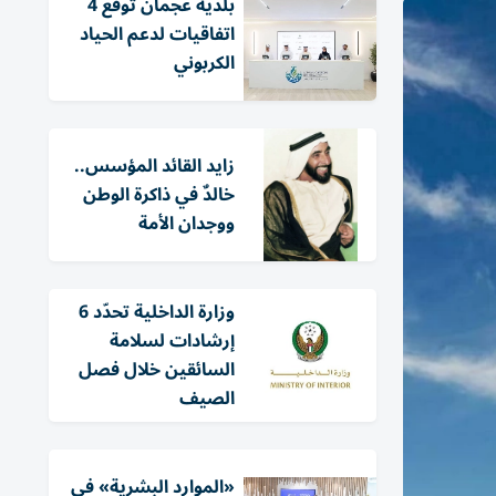
بلدية عجمان توقع 4
اتفاقيات لدعم الحياد
الكربوني
زايد القائد المؤسس..
خالدٌ في ذاكرة الوطن
ووجدان الأمة
وزارة الداخلية تحدّد 6
إرشادات لسلامة
السائقين خلال فصل
الصيف
«الموارد البشرية» في