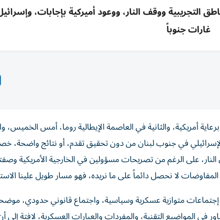
ع المناطق التجريبية ووقف النار، ووعود أميركية بإجابات، وإسرائي
غارات جنوباً
برعاية أمريكية، والثانية في العاصمة الإيطالية روما، أمس الخميس، وا
صعيد الإسرائيلي في جنوب لبنان من دون تحقيق تقدم، أو نتائج واضحة، خصو
النار، على الرغم من تصريحات مسؤولين في الخارجية الأمريكية وصفت
لمفاوضات لا نحصل دائماً على ما نريده، فهو مسار طويل علينا الاستم
حسب مصادر الرئاسة اللبنانية، فقد شهدت جلسة أمس 3 إجتماعات متوازية عسكرية وسياسية، واجتماع قانوني حدودي، مو
ر في المواضيع التقنية، والمفردات والعبارات العسكرية، لافتة إلى أ