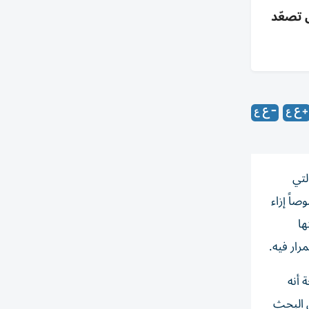
ل تصعّد
لتي
صاً إزاء
ها
رار فيه.
ضحة أنه
ن البحث