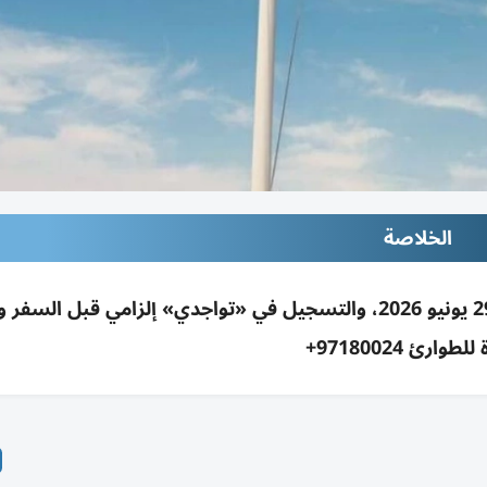
الخلاصة
الإمارات تسمح بسفر المواطنين إلى لبنان من 29 يونيو 2026، والتسجيل في «تواجدي» إلزامي قبل الس
طوارئ 97180024+