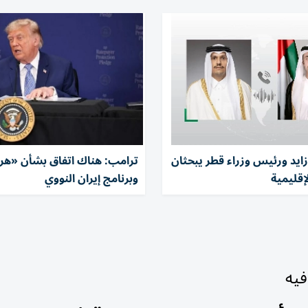
زايد ورئيس وزراء قطر يبحثان
ترامب: هناك اتفاق بشأن «هر
إقليمية
وبرنامج إيران النووي
فيه