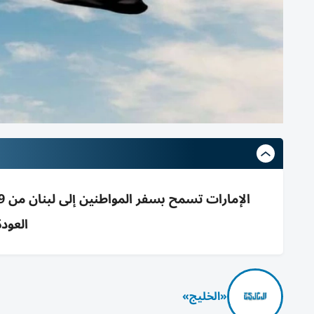
العودة لل
«الخليج»