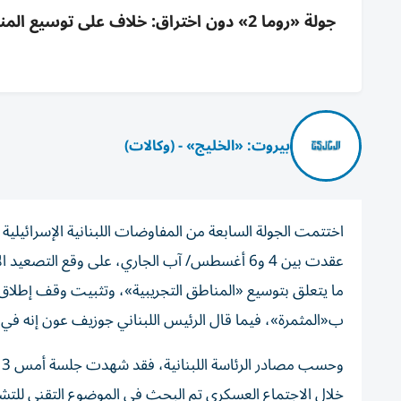
جولة «روما 2» دون اختراق: خلاف على توسي
بيروت: «الخليج» - (وكالات)
اختتمت الجولة السابعة من المفاوضات اللبنانية الإسرائيلية 
عقدت بين 4 و6 أغسطس/ آب الجاري، على وقع الت
ما يتعلق بتوسيع «المناطق التجريبية»، وتثبيت وقف إطلاق 
ب«المثمرة»، فيما قال الرئيس اللبناني جوزيف عون إنه في ا
و
خلال الاجتماع العسكري تم البحث في الموضوع التقني للتشاو