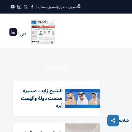
تسجيل الدخول
|
تسجيل حساب
دبي
--°
نرشح لكم
الشيخ زايد.. مسيرة
صنعت دولة وألهمت
أمة
شارك