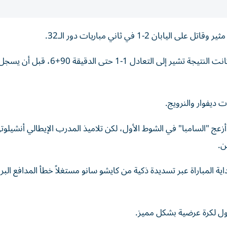
وكانت المباراة الحماسية تتجه إلى شوطين إضافيين بعدما كانت النتيجة تشير إلى التعادل 1
زعج "السامبا" في الشوط الأول، لكن تلاميذ المدرب الإيطالي أنشيلوتي 
ن.
باني التسجيل بعد مرور 29 دقيقة من بداية المباراة عبر تسديدة ذكية من كايشو سانو مستغلاً خطأ المدافع ال