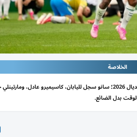
الخلاصة
البرازيل تهزم اليابان 2-1 وتتأهل لثمن نهائي مونديال 2026؛ سانو سجل لليابان، كاسيميرو عادل، ومار
لوقت بدل الضائع.