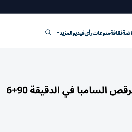
اضة
ثقافة
منوعات
رأي
فيديو
المزيد
قص السامبا في الدقيقة 90+6