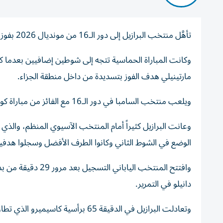
تأهَّل منتخب البرازيل إلى دور الـ16 من مونديال 2026 بفوز مثير وقاتل على اليابان 2-1 في ثاني مباريات دور الـ32.
مارتينيلي هدف الفوز بتسديدة من داخل منطقة الجزاء.
ويلعب منتخب السامبا في دور الـ16 مع الفائز من مباراة كوت ديفوار والنرويج.
وعانت البرازيل كثيراً أمام المنتخب الآسيوي المنظم، والذي أ
الوضع في الشوط الثاني وكانوا الطرف الأفضل وسجلوا هدفي
وافتتح المنتخب اليا
دانيلو في التمرير.
وتعادلت البرازيل في الدقيقة 65 برأسية كاسيميرو الذي تطاول لكرة عرضية بشكل مميز.