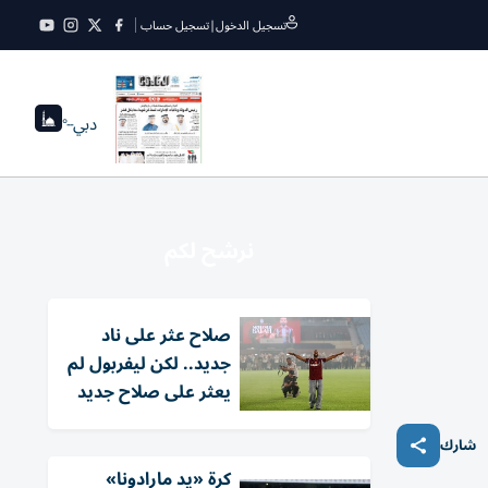
تسجيل الدخول
|
تسجيل حساب
دبي
--°
نرشح لكم
صلاح عثر على ناد
جديد.. لكن ليفربول لم
يعثر على صلاح جديد
شارك
كرة «يد مارادونا»