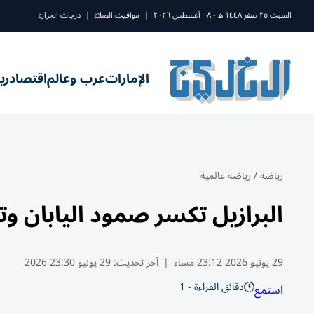
السبت ٢٥ صفر ١٤٤٨ ه - ٠٨ أغسطس ٢٠٢٦
|
مواقيت الصلاة
|
درجات الحرارة
الإمارات
عرب وعالم
اقتصاد
ري
رياضة
/
رياضة عالمية
البرازيل تكسر صمود اليابان وتر
29 يونيو 2026 23:12 مساء
|
آخر تحديث:
29 يونيو 23:30 2026
دقائق القراءة - 1
استمع