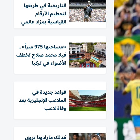
التاريخية في طريقها
لتحطيم الأرقام
القياسية بمزاد عالمي
«مساحتها 975 متراً»..
فيلا محمد صلاح تخطف
الأضواء في تركيا
قواعد جديدة في
الملاعب الإنجليزية بعد
وفاة لاعب
مُدلك مارادونا يروي