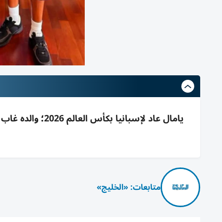
يامال عاد لإسباني
متابعات: «الخليج»