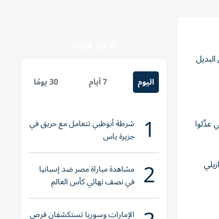
الأكثر قراءة
-1 حتى الدقيقة 90+6، قبل أن يسجل البديل
اليوم
7 أيام
30 يومًا
1
شرطة أبوظبي تتعامل مع حريق في
عدَّلوا
جزيرة ياس
2
برازيلي
مشاهدة مباراة مصر ضد إسبانيا
في نصف نهائي كأس العالم
لناشئات اليد 2026
الإمارات وسوريا تستكشفان فرص