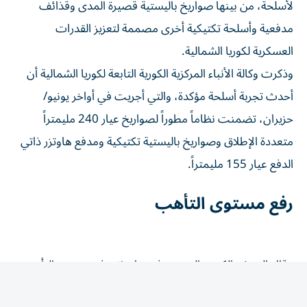
مدفعية وأسلحة تكتيكية أخرى مصممة لتعزيز القدرات
العسكرية لكوريا الشمالية.
وذكرت وكالة الأنباء المركزية الكورية التابعة لكوريا الشمالية أن
أحدث تجربة أسلحة مؤكدة، والتي ​أجريت في أواخر يونيو/
حزيران، تضمنت نظاماً ‌مطوراً لصواريخ عيار 240 مليمتراً
متعددة الإطلاق وصواريخ باليستية تكتيكية ومدفع هاوتزر ذاتي
الدفع عيار ⁠155 مليمتراً.
رفع مستوى التأهب
وقال الجيش الكوري الجنوبي في بيان إنه رفع مستوى التأهب
تحسباً لإطلاق المزيد من الصواريخ، وإنه ​يتبادل ‌المعلومات عن
كثب مع الولايات المتحدة واليابان.