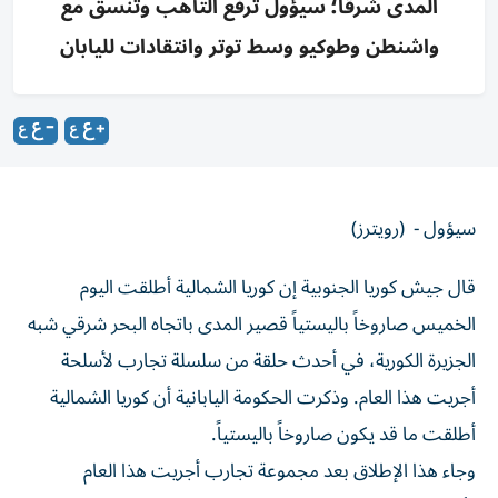
المدى شرقاً؛ سيؤول ترفع التأهب وتنسق مع
واشنطن وطوكيو وسط توتر وانتقادات لليابان
سيؤول - (رويترز)
قال جيش كوريا الجنوبية إن كوريا الشمالية أطلقت اليوم
الخميس صاروخاً ‌باليستياً قصير المدى باتجاه البحر شرقي شبه
الجزيرة ​الكورية، ⁠في أحدث حلقة من سلسلة ‌تجارب لأسلحة
أجريت هذا ‌العام. وذكرت الحكومة اليابانية أن كوريا الشمالية
أطلقت ما قد يكون صاروخاً باليستياً.
وجاء هذا الإطلاق ‌بعد مجموعة تجارب أجريت هذا العام
لأسلحة، ⁠من بينها صواريخ باليستية قصيرة المدى وقذائف