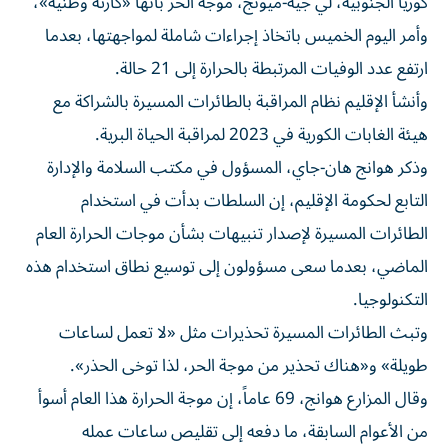
كوريا الجنوبية، لي ​جيه-ميونج، موجة الحر بأنها «كارثة وطنية»،
وأمر اليوم الخميس باتخاذ إجراءات شاملة لمواجهتها، بعدما
ارتفع عدد الوفيات المرتبطة بالحرارة إلى 21 حالة.
وأنشأ الإقليم نظام المراقبة ⁠بالطائرات المسيرة بالشراكة مع
هيئة الغابات الكورية في 2023 لمراقبة الحياة البرية.
وذكر هوانج هان-جاي، المسؤول في مكتب ​السلامة ‌والإدارة
التابع لحكومة الإقليم، إن السلطات بدأت في استخدام
الطائرات المسيرة لإصدار تنبيهات بشأن موجات الحرارة العام
الماضي، بعدما سعى مسؤولون إلى توسيع نطاق استخدام هذه
‌التكنولوجيا.
وتبث الطائرات ‌المسيرة تحذيرات مثل «لا تعمل ⁠لساعات
طويلة» و«هناك تحذير من موجة الحر، ‌لذا توخى الحذر».
وقال المزارع هوانج، 69 عاماً، إن موجة الحرارة هذا العام أسوأ
من الأعوام ⁠السابقة، ما دفعه إلى تقليص ​ساعات عمله