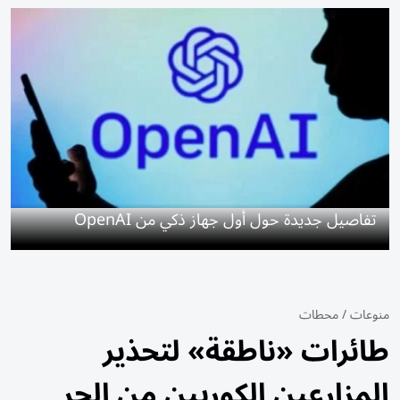
تفاصيل جديدة حول أول جهاز ذكي من OpenAI
منوعات
/
محطات
طائرات «ناطقة» لتحذير
المزارعين الكوريين من الحر