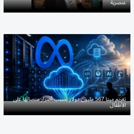
عنصرية
تغريم ميتا 567 مليون دولار بسبب أضرار منصاتها على
الأطفال