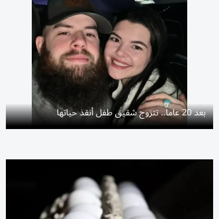
بعد 20 عاماً.. تتزوج شقيق طفل أنقذ حياتها