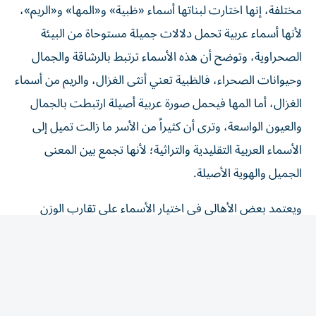
لأنها أسماء عربية تحمل دلالات جميلة مستوحاة من البيئة
الصحراوية، وتوضح أن هذه الأسماء ترتبط بالرشاقة والجمال
وحيوانات الصحراء، فالظبية تعني أنثى الغزال، والريم من أسماء
الغزال، أما المها فيحمل صورة عربية أصيلة ارتبطت بالجمال
والعيون الواسعة، وترى أن كثيراً من الأسر ما زالت تميل إلى
الأسماء العربية التقليدية والتراثية؛ لأنها تجمع بين المعنى
الجميل والهوية الأصيلة.
ويعتمد بعض الأهالي في اختيار الأسماء على تقارب الوزن
والإيقاع، بحيث تبدو منسجمة عند النطق من دون أن تكون
متطابقة تماماً، فالأسماء القصيرة ذات الحروف الخفيفة تمنح
وقعاً لطيفاً وسهلاً على السمع، خاصة عند اختيار أسماء للتوائم
أو الإخوة، ومن الأمثلة على ذلك فهد وهدى، إذ يجمعهما تقارب
اللفظ مع اختلاف المعنى، وكذلك رُنى ولمى، فهما اسمان