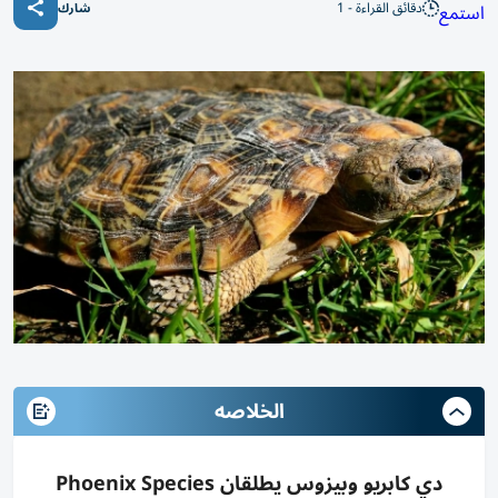
دقائق القراءة - 1
استمع
شارك
الخلاصه
دي كابريو وبيزوس يطلقان Phoenix Species