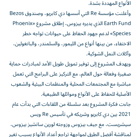
الأنواع المهددة بشدة.
وأعلنت مؤسسة Re التي أسسها دي كابريو، وصندوق Bezos
Earth Fund الذي يديره بيزوس، إطلاق مشروع «Phoenix
Species» لدعم جهود الحفاظ على حيوانات تواجه خطر
الاختفاء، من بينها أنواع من الليمور، والسلمندر، والبانغولين،
وآكلات النمل الشوكية.
ويهدف المشروع إلى توفير تمويل طويل الأمد لمبادرات حماية
صغيرة وفعالة حول العالم، مع التركيز على البرامج التي تعمل
مباشرة مع المجتمعات المحلية والمنظمات البيئية والشعوب
الأصلية للحفاظ على الأنواع وموائلها الطبيعية.
جاءت فكرة المشروع بعد سلسلة من اللقاءات التي بدأت عام
2021 بين دي كابريو وشريكه في تأسيس Re ويس
سيشريست، مع جيف بيزوس وزوجته لورين سانشيز بيزوس،
لمناقشة أفضل الطرق لمواجهة تراجع أعداد الأنواع بسبب تغير