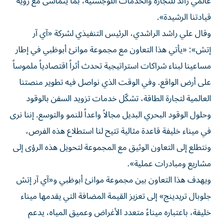
عالمي رائد للتجارة والخدمات اللوجستية، بما يتماشى مع رؤية
قيادتنا الرشيدة».
وقال علي راشد الراشدي، الرئيس التنفيذي لشركة «آي آر
إتش»: «يأتي هذا التعاون مع مجموعة موانئ أبوظبي في إطار
مساعينا لبناء شراكات استراتيجية تحدث أثراً اقتصادياً ملموساً
على أرض الواقع. وفي الوقت الذي نواصل فيه تطوير منصتنا
العالمية لتجارة الطاقة، تشكّل خدمات تزويد السفن بالوقود
وحلول الوقود البحري البديل مجالاً واعداً للنمو والتوسع. إننا نرى
في ميناء خليفة قاعدة مثالية تتيح لنا استطلاع هذه الفرص،
ونتطلع إلى التعاون الوثيق مع المجموعة لتحويل هذه الرؤى إلى
مشاريع ومبادرات عملية».
ويهدف هذا التعاون بين مجموعة موانئ أبوظبي و«آي آر إتش
جلوبال تريدينج» إلى تعزيز القيمة المضافة التي يقدمها ميناء
خليفة، باعتباره ميناءً متعدد الأغراض وعميق المياه، يدعم