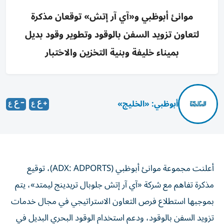
موانئ أبوظبي و«آي آر إتش» توقعان مذكرة
لتعاون تزويد السفن بالوقود وتطوير وقود بديل
بميناء خليفة وبنية التخزين والاختبار
أبوظبي: «الخليج»
أعلنت مجموعة موانئ أبوظبي (ADX: ADPORTS)، توقيع
مذكرة تفاهم مع شركة «آي آر إتش جلوبال تريدينج ليمتد»، يتم
بموجبها استطلاع فرص التعاون الاستراتيجي في مجال خدمات
تزويد السفن بالوقود، ودعم استخدام الوقود البحري البديل في