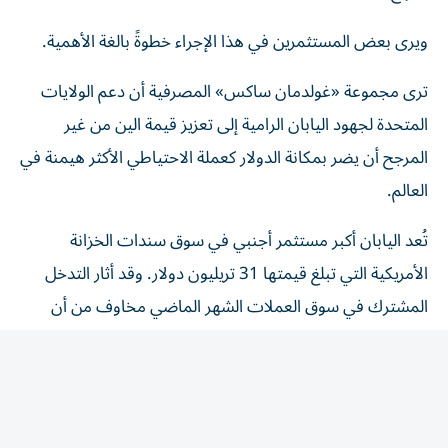
ويرى بعض المستثمرين في هذا الإجراء خطوةً بالغة الأهمية.
ترى مجموعة «غولدمان ساكس» المصرفية أن دعم الولايات
المتحدة لجهود اليابان الرامية إلى تعزيز قيمة الين من غير
المرجح أن يضر بمكانة الدولار كعملة الاحتياطي الأكثر هيمنة في
العالم.
تُعد اليابان أكبر مستثمر أجنبي في سوق سندات الخزانة
الأمريكية التي تبلغ قيمتها 31 تريليون دولار. وقد أثار التدخل
المشترك في سوق العملات الشهر الماضي مخاوف من أن
الدعم الأمريكي للين - والذي يهدف على الأرجح إلى منع
التقلبات غير المرغوب فيها في سوق السندات الأمريكية - قد
يقوض الثقة في احتياطيات الدولار.
بحسب «غولدمان ساكس» فإن هذا الطرح يفترض أن الولايات