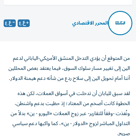
المحرر الاقتصادي
من المتوقع أن يؤدي التدخل المنسّق الأمريكي-الياباني لدعم
الين إلى تغيير مسار سلوك السوق، فيما يعتقد بعض المحللين
أننا أمام تحويل الين إلى سلاح ردع من شأنه دعم هيمنة الدولار.
لقد سبق لليابان أن تدخلت في أسواق العملات، لكن هذه
الخطوة كانت أضخم من المعتاد؛ إذ حظيت بدعم واشنطن،
ونُفذت -وفقاً للتقارير- عبر زوج العملات «اليورو - ين» بدلاً من
التداول المباشر لزوج «الدولار - ين»، كما واكبها دعم سياسي
صريح.