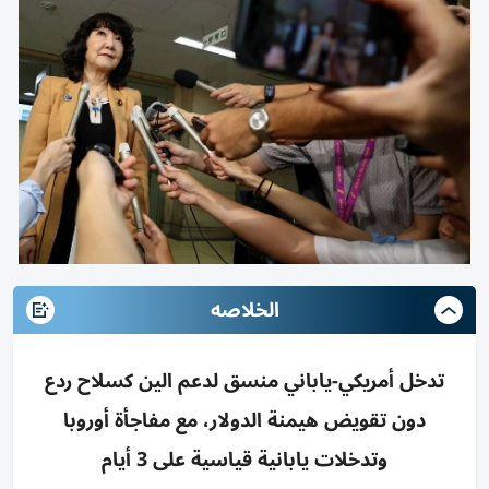
الخلاصه
تدخل أمريكي-ياباني منسق لدعم الين كسلاح ردع
دون تقويض هيمنة الدولار، مع مفاجأة أوروبا
وتدخلات يابانية قياسية على 3 أيام