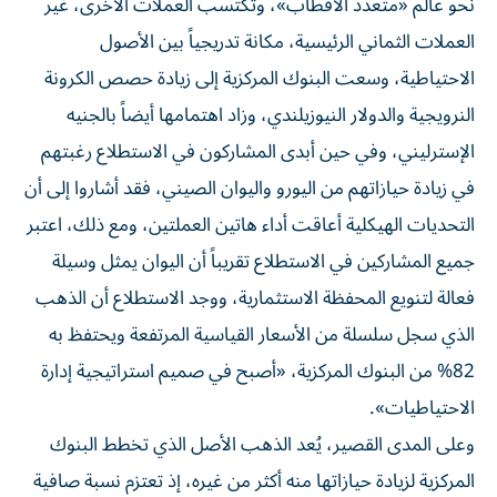
نحو عالم «متعدد الأقطاب»، وتكتسب العملات الأخرى، غير
العملات الثماني الرئيسية، مكانة تدريجياً بين الأصول
الاحتياطية، وسعت البنوك ​المركزية إلى زيادة حصص ‌الكرونة
النرويجية والدولار النيوزيلندي، وزاد اهتمامها أيضاً بالجنيه
الإسترليني، وفي حين أبدى المشاركون في الاستطلاع ‌رغبتهم
في زيادة حيازاتهم من اليورو واليوان الصيني، فقد أشاروا إلى أن
التحديات الهيكلية أعاقت أداء هاتين العملتين، ومع ذلك، اعتبر
جميع المشاركين في الاستطلاع تقريباً أن اليوان يمثل وسيلة
فعالة لتنويع المحفظة الاستثمارية، ووجد الاستطلاع ‌أن الذهب
الذي ‌سجل سلسلة من الأسعار القياسية المرتفعة ويحتفظ به
⁠82% من البنوك المركزية، «أصبح في صميم استراتيجية إدارة
الاحتياطيات».
وعلى المدى القصير، ‌يُعد الذهب الأصل الذي تخطط البنوك
المركزية لزيادة حيازاتها منه أكثر من غيره، إذ تعتزم نسبة صافية