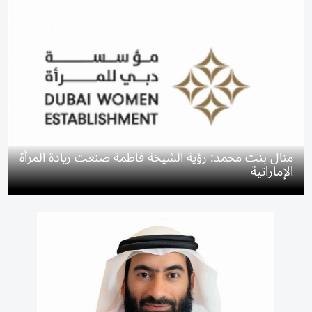
منال بنت محمد: رؤية الشيخة فاطمة صنعت ريادة المرأة
الإماراتية