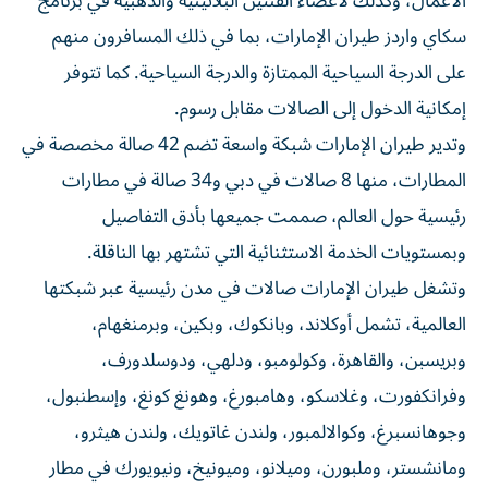
الأعمال، وكذلك لأعضاء الفئتين البلاتينية والذهبية في برنامج
سكاي واردز طيران الإمارات، بما في ذلك المسافرون منهم
على الدرجة السياحية الممتازة والدرجة السياحية. كما تتوفر
إمكانية الدخول إلى الصالات مقابل رسوم.
وتدير طيران الإمارات شبكة واسعة تضم 42 صالة مخصصة في
المطارات، منها 8 صالات في دبي و34 صالة في مطارات
رئيسية حول العالم، صممت جميعها بأدق التفاصيل
وبمستويات الخدمة الاستثنائية التي تشتهر بها الناقلة.
وتشغل طيران الإمارات صالات في مدن رئيسية عبر شبكتها
العالمية، تشمل أوكلاند، وبانكوك، وبكين، وبرمنغهام،
وبريسبن، والقاهرة، وكولومبو، ودلهي، ودوسلدورف،
وفرانكفورت، وغلاسكو، وهامبورغ، وهونغ كونغ، وإسطنبول،
وجوهانسبرغ، وكوالالمبور، ولندن غاتويك، ولندن هيثرو،
ومانشستر، وملبورن، وميلانو، وميونيخ، ونيويورك في مطار