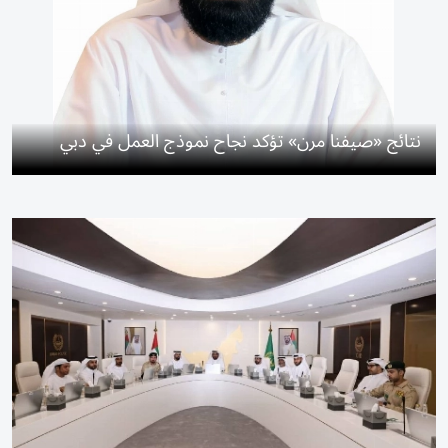
نتائج «صيفنا مرن» تؤكد نجاح نموذج العمل في دبي