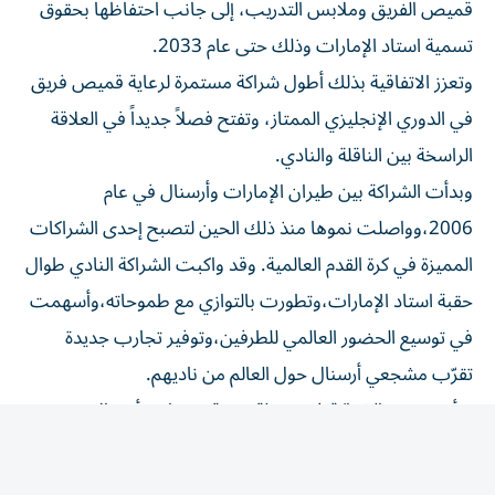
تسمية استاد الإمارات وذلك حتى عام 2033.
وتعزز الاتفاقية بذلك أطول شراكة مستمرة لرعاية قميص فريق
في الدوري الإنجليزي الممتاز، وتفتح فصلاً جديداً في العلاقة
الراسخة بين الناقلة والنادي.
وبدأت الشراكة بين طيران الإمارات وأرسنال في عام
2006،وواصلت نموها منذ ذلك الحين لتصبح إحدى الشراكات
المميزة في كرة القدم العالمية. وقد واكبت الشراكة النادي طوال
حقبة استاد الإمارات،وتطورت بالتوازي مع طموحاته،وأسهمت
في توسيع الحضور العالمي للطرفين،وتوفير تجارب جديدة
تقرّب مشجعي أرسنال حول العالم من ناديهم.
ويأتي تمديد الشراكة في مرحلة مهمة من تاريخ أرسنال،عقب
تتويجه مؤخراً بلقب الدوري الإنجليزي الممتاز.وستبني الاتفاقية
الجديدة على عدد من المبادرات التي شكلت محطات رئيسية
في مسيرة الشراكة، وفي مقدمتها كأس الإمارات، التي