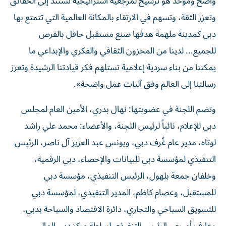
واضح وموحّد هو ترسيخ لمرجعية استراتيجية تستند إلى الحقائق
وتعزز الثقة، وتسهم في الارتقاء بالمكانة العالمية التي تتمتع بها
دبي كمدينة ملهمة هدفها صنع مستقبل حافل بالفرص
للجميع... لدينا من المخزون الثقافي والفكري والإبداعي ما
يمكننا من بناء سردية إعلامية تستلهم فكر قيادتنا الرشيدة وتعزز
رسالتنا إلى العالم وفق آليات عمل واضحة».
وتضم اللجنة في عضويتها: نهال بدري، الأمين العام لمجلس
دبي للإعلام، نائباً لرئيس اللجنة، والأعضاء: محمد علي راشد
لوتاه، مدير عام غُرف دبي، ويونس عبد العزيز آل ناصر، الرئيس
التنفيذي لمؤسسة دبي للبيانات والإحصاء، دبي الرقمية،
وخلفان جمعة بلهول، الرئيس التنفيذي، مؤسسة دبي
للمستقبل، وعصام كاظم، المدير التنفيذي، لمؤسسة دبي
للتسويق السياحي والتجاري، دائرة الاقتصاد والسياحة بدبي،