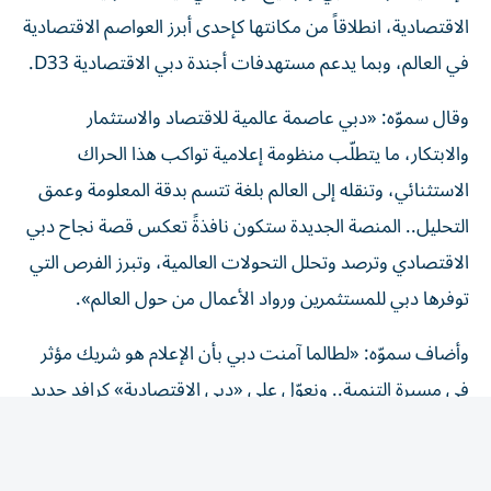
الاقتصادية، انطلاقاً من مكانتها كإحدى أبرز العواصم الاقتصادية
في العالم، وبما يدعم مستهدفات أجندة دبي الاقتصادية D33.
وقال سموّه: «دبي عاصمة عالمية للاقتصاد والاستثمار
والابتكار، ما يتطلّب منظومة إعلامية تواكب هذا الحراك
الاستثنائي، وتنقله إلى العالم بلغة تتسم بدقة المعلومة وعمق
التحليل.. المنصة الجديدة ستكون نافذةً تعكس قصة نجاح دبي
الاقتصادي وترصد وتحلل التحولات العالمية، وتبرز الفرص التي
توفرها دبي للمستثمرين ورواد الأعمال من حول العالم».
وأضاف سموّه: «لطالما آمنت دبي بأن الإعلام هو شريك مؤثر
في مسيرة التنمية.. ونعوّل على «دبي الاقتصادية» كرافد جديد
يسهم في ترسيخ المكانة الرائدة للإمارة على خارطة الاقتصاد
العالمي.. نتطلّع إلى محتوى نوعي يراعي أعلى المعايير المهنية،
ويقدم تحليلات ورؤى تستند إلى البيانات، بما يعكس المكانة