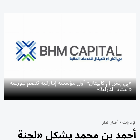
«بي إتش إم كابيتال» أول مؤسسة إماراتية تنضم لبورصة
«أستانا الدولية»
الإمارات
/
أخبار الدار
أحمد بن محمد يشكل «لجنة