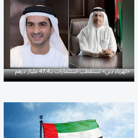
«كهرباء دبي» تستقطب استثمارات بـ47.4 مليار درهم