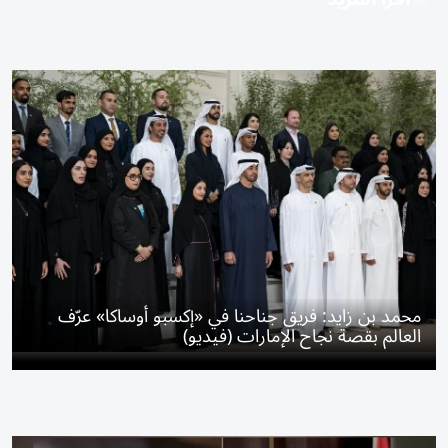
محمد بن زايد: فريق جناحنا في «إكسبو أوساكا» عرّف
العالم بقصة نجاح الإمارات (فيديو)