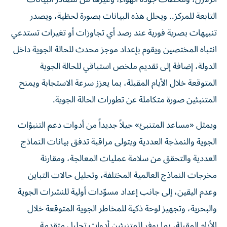
التابعة للمركز.. ويحلل هذه البيانات بصورة لحظية، ويصدر
تنبيهات بصرية فورية عند رصد أي تجاوزات أو تغيرات تستدعي
انتباه المختصين ويقوم بإعداد موجز محدث للحالة الجوية داخل
الدولة، إضافة إلى تقديم ملخص استباقي للحالة الجوية
المتوقعة خلال الأيام المقبلة، بما يعزز سرعة الاستجابة ويمنح
المتنبئين صورة متكاملة عن تطورات الحالة الجوية.
ويمثل «مساعد المتنبئ» جيلاً جديداً من أدوات دعم التنبؤات
الجوية والنمذجة العددية ويتولى مراقبة تدفق بيانات النماذج
العددية والتحقق من سلامة عمليات المعالجة، ومقارنة
مخرجات النماذج العالمية المختلفة، وتحليل حالات التباين
وعدم اليقين، إلى جانب إعداد مسوّدات أولية للنشرات الجوية
والبحرية، وتجهيز لوحة ذكية للمخاطر الجوية المتوقعة خلال
الأيام المقبلة، بما يوفر للمتنبئين أدوات تحليل متقدمة