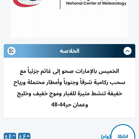
الخلاصه
الخميس بالإمارات صحو إلى غائم جزئياً مع
سحب ركامية شرقاً وجنوباً وأمطار محتملة ورياح
خفيفة تنشط مثيرة للغبار وموج خفيف وخليج
وعمان حر44-48
(وام)