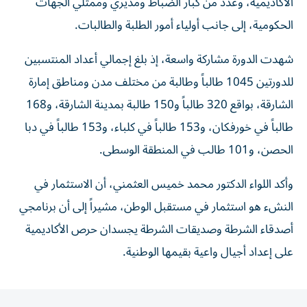
الأكاديمية، وعدد من كبار الضباط ومديري وممثلي الجهات
الحكومية، إلى جانب أولياء أمور الطلبة والطالبات.
شهدت الدورة مشاركة واسعة، إذ بلغ إجمالي أعداد المنتسبين
للدورتين 1045 طالباً وطالبة من مختلف مدن ومناطق إمارة
الشارقة، بواقع 320 طالباً و150 طالبة بمدينة الشارقة، و168
طالباً في خورفكان، و153 طالباً في كلباء، و153 طالباً في دبا
الحصن، و101 طالب في المنطقة الوسطى.
وأكد اللواء الدكتور محمد خميس العثمني، أن الاستثمار في
النشء هو استثمار في مستقبل الوطن، مشيراً إلى أن برنامجي
أصدقاء الشرطة وصديقات الشرطة يجسدان حرص الأكاديمية
على إعداد أجيال واعية بقيمها الوطنية.