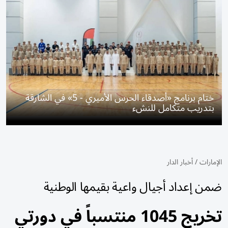
ختام برنامج «أصدقاء الحرس الأميري - 5» في الشارقة
بتدريب متكامل للنشء
الإمارات
/
أخبار الدار
ضمن إعداد أجيال واعية بقيمها الوطنية
تخريج 1045 منتسباً في دورتي