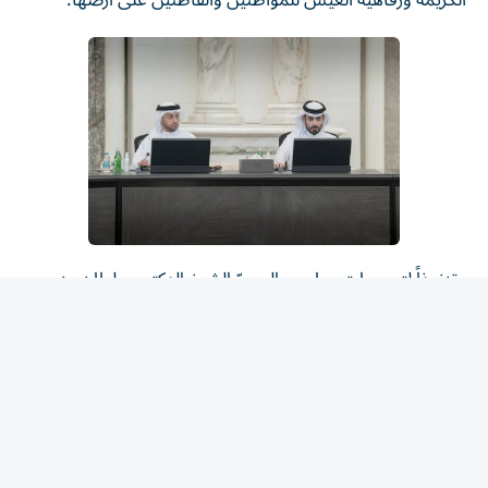
وتنفيذاً لتوجيهات صاحب السموّ الشيخ الدكتور سلطان بن
محمد القاسمي، عضو المجلس الأعلى حاكم الشارقة، الرامية
إلى تمكين الجهات الحكومية من أداء أدوارها بكفاءة أعلى،
وتعزيز قدراتها المؤسسية، بما يحقق مستويات متقدمة من
التميز والاستدامة في العمل الحكومي، اعتمد المجلس مشروع
الهيكل التنظيمي العام لدائرة الموارد البشرية.