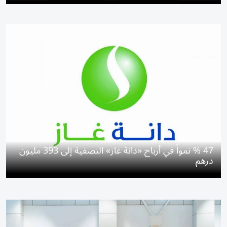
47 % نمواً في أرباح «دانة غاز» النصفية إلى 393 مليون
درهم