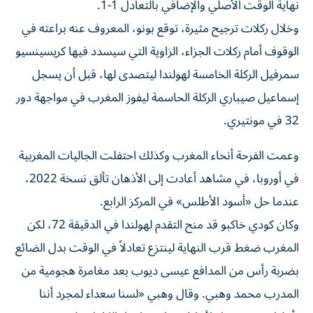
نهاية الوقت الأصلي والإضافي بالتعادل 1-1.
وخلال ركلات ترجيح مثيرة، توقع بونو، المعروف عنه براعته ​في
الوقوف أمام ركلات الجزاء، ⁠الزاوية التي سيسدد فيها كريسينسيو
سمرفيل الركلة الخامسة لهولندا ليتصدى لها، قبل أن يسجل
إسماعيل صيباري الركلة ‌الحاسمة ليفوز المغرب في مواجهة دور
32 ‌في مونتيري.
وعمت الفرحة أنحاء المغرب وكذلك احتفلت الجاليات المغربية
في أوروبا، في مشاهد أعادت إلى الأذهان تألق نسخة 2022،
عندما حل «أسود الأطلس» في المركز الرابع.
وكان كودي خاكبو قد منح التقدم لهولندا في الدقيقة 72، لكن
المغرب ضغط قرب النهاية لينتزع تعادلاً في الوقت بدل الضائع
بضربة رأس من المدافع عيسى ديوب بعد مغامرة هجومية من
المدرب محمد وهبي. وقال وهبي «لسنا سعداء لمجرد أننا