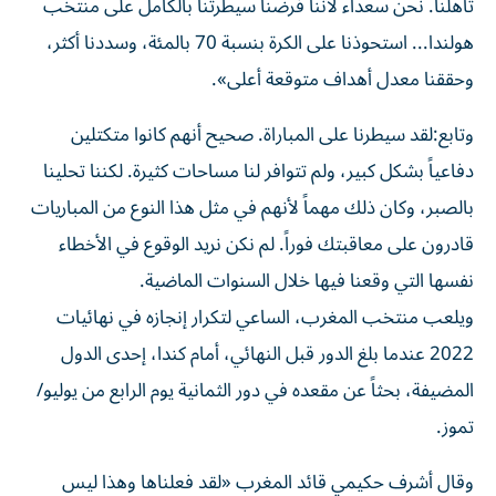
تأهلنا. نحن سعداء لأننا فرضنا سيطرتنا بالكامل على منتخب
‌هولندا... استحوذنا على الكرة بنسبة 70 بالمئة، وسددنا أكثر،
وحققنا معدل أهداف متوقعة أعلى».
وتابع:لقد سيطرنا على المباراة. صحيح أنهم كانوا متكتلين
دفاعياً ⁠بشكل كبير، ولم تتوافر لنا مساحات كثيرة. لكننا تحلينا
بالصبر، وكان ذلك مهماً لأنهم في مثل هذا النوع من المباريات
قادرون على معاقبتك فوراً. لم نكن نريد الوقوع في الأخطاء
نفسها التي وقعنا فيها خلال السنوات الماضية.
ويلعب منتخب المغرب، الساعي لتكرار إنجازه في نهائيات
2022 عندما بلغ الدور قبل النهائي، أمام كندا، إحدى الدول
المضيفة، بحثاً عن مقعده في دور الثمانية يوم الرابع من يوليو/
تموز.
وقال أشرف حكيمي قائد المغرب «لقد فعلناها وهذا ليس