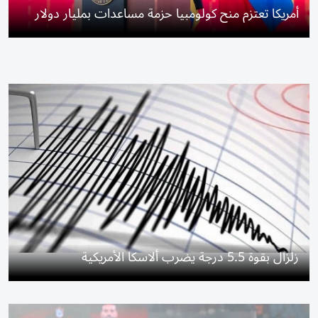
أمريكا تعتزم منح كولومبيا حزمة مساعدات بمليار دولار
زلزال بقوة 5.5 درجة يضرب ألاسكا الأمريكية