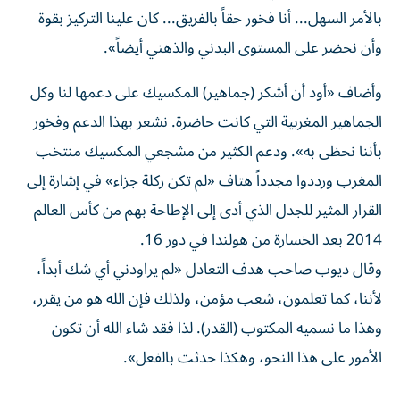
بالأمر السهل... أنا فخور حقاً بالفريق... كان علينا التركيز بقوة
وأن نحضر على المستوى البدني والذهني أيضاً».
وأضاف «أود أن أشكر (جماهير) المكسيك على دعمها ​لنا وكل
الجماهير المغربية التي كانت حاضرة. نشعر بهذا الدعم وفخور
بأننا نحظى به». ودعم الكثير من مشجعي المكسيك منتخب
‌المغرب ورددوا مجدداً هتاف «لم تكن ركلة جزاء» في إشارة إلى
القرار المثير للجدل الذي أدى إلى الإطاحة بهم من كأس العالم
2014 بعد الخسارة من هولندا في دور 16.
وقال ديوب صاحب هدف التعادل «لم يراودني أي شك أبداً،
لأننا، كما تعلمون، شعب مؤمن، ولذلك فإن الله هو من يقرر،
وهذا ما نسميه المكتوب (القدر). لذا فقد شاء الله أن ⁠تكون
الأمور على هذا النحو، وهكذا حدثت بالفعل».