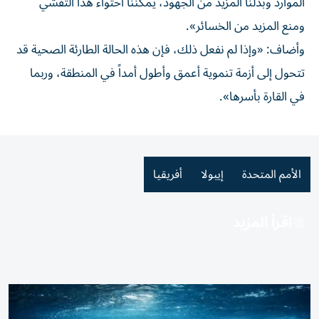
الموارد وبذلنا المزيد ⁠من الجهود، يمكننا احتواء هذا التفشي
ومنع ​المزيد ‌من الخسائر».
وأضاف: «وإذا لم ‌نفعل ذلك، فإن هذه الحالة الطارئة الصحية ‌قد
تتحول ‌إلى أزمة ⁠تنموية أعمق ‌وأطول أمداً في المنطقة، وربما
⁠في القارة ​بأسرها».
الأمم المتحدة
إيبولا
أفريقيا
اقرأ المزيد