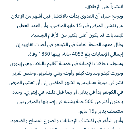
انتشاراً على الإطلاق.
ويرجح خبراء أن العدوى بدأت بالانتشار قبل أشهر من الإعلان
عن تفشي ‌المرض في 15 مايو الماضي، وأن العدد الفعلي
⁠للإصابات قد يكون أعلى بكثير من الأرقام الرسمية.
وقال معهد الصحة العامة في الكونغو في أحدث تقاريره إن
إجمالي الإصابات بلغ 4053 حالة، بينها 1850 وفاة.
وسجلت حالات الإصابة في خمسة ​أقاليم بالبلاد، وهي إيتوري
ونورث كيفو وساوث كيفو ‌وأوت-ويلي وتشوبو. وخلص تقرير
نشر في دورية «ساينس» الشهر الماضي إلى أن تفشي المرض
في الكونغو بدأ ⁠في يناير، أو ربما قبل ذلك، في إيتوري. وحدد
باحثون أكثر من 500 حالة يشتبه ​في إصابتها ‌بالمرض بين
منتصف يناير و15 مايو.
وأدى التأخر في اكتشاف الإصابات والصراع المسلح والضغوط
على أنظمة المراقبة الصحية ونقص اللقاحات والعلاجات