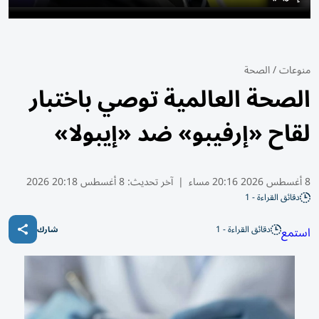
منوعات
/
الصحة
الصحة العالمية توصي باختبار
لقاح «إرفيبو» ضد «إيبولا»
8 أغسطس 2026 20:16 مساء
|
آخر تحديث:
8 أغسطس 20:18 2026
دقائق القراءة - 1
دقائق القراءة - 1
استمع
شارك