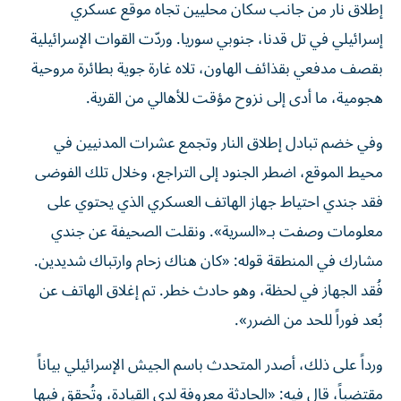
إطلاق نار من جانب سكان محليين تجاه موقع عسكري
إسرائيلي في تل قدنا، جنوبي سوريا. وردّت القوات الإسرائيلية
بقصف مدفعي بقذائف الهاون، تلاه غارة جوية بطائرة مروحية
هجومية، ما أدى إلى نزوح مؤقت للأهالي من القرية.
وفي خضم تبادل إطلاق النار وتجمع عشرات المدنيين في
محيط الموقع، اضطر الجنود إلى التراجع، وخلال تلك الفوضى
فقد جندي احتياط جهاز الهاتف العسكري الذي يحتوي على
معلومات وصفت بـ«السرية». ونقلت الصحيفة عن جندي
مشارك في المنطقة قوله: «كان هناك زحام وارتباك شديدين.
فُقد الجهاز في لحظة، وهو حادث خطر. تم إغلاق الهاتف عن
بُعد فوراً للحد من الضرر».
ورداً على ذلك، أصدر المتحدث باسم الجيش الإسرائيلي بياناً
مقتضباً، قال فيه: «الحادثة معروفة لدى القيادة، وتُحقق فيها