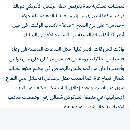
لعمليات عسكرية بغزة ولرفض خطة الرئيس الأمريكي دونالد
ترامب، كما اعتبر رئيس رئيس «الشاباك» موافقة حركة
«حماس» على نزع السلاح «خدعة» لكسب الوقت، في حين
أدى 70 ألفاً صلاة الجمعة في المسجد الأقصى المبارك.
وادّت الخروقات الإسرائيلية خلال الساعات الماضية إلى وفاة
فلسطيني متأثراً بجروحه في قصف إسرائيلي على خان يونس.
وأصيب اثنان من المواطنين بالرصاص في مخيم حلاوة بجباليا
شمال قطاع غزة. كما أصيب طفل برصاص الاحتلال بحي التفاح
شرق مدينة غزة. وتجدد إطلاق النار بشكل مكثف من الدبابات
الإسرائيلية في منطقة الشاكوش شمالي رفح. وقصفت مدفعية
الاحتلال شمال شرقي مدينة غزة.
من جهة أخرى، دعا وزراء إسرائيليون إلى استئناف الإبادة
الجماعية بحق الفلسطينيين في قطاع غزة، وإلى رفض «خريطة