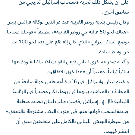
على أن يشكّل ذلك تجربة لانسحاب إسرائيلي تدريجي من
مناطق أخرى.
وقال رئيس بلدية زوطر الغربية عبد عز الدين لوكالة فرانس برس
«هناك نحو 50 عائلة في زوطر الغربية»، مضيفاً «فوجئنا صباحاً
بوضع الساتر الترابي» الذي قال إنه يقع على بعد نحو 100 متر
من وسط البلدة.
وأكّد مصدر عسكري لبناني توغل القوات الاسرائيلية ووضعها
ساتراً ترابياً، معتبراً أن «هذا خرق للاتفاق».
واختتم لبنان واسرائيل في 6 آب/ أغسطس جولة سابعة من
المحادثات المباشرة بينهما في روما، لكن مصدراً في الرئاسة
اللبنانية قال إن إسرائيل رفضت طلب لبنان تحديد منطقة
جديدة لسحب قواتها منها في جنوب البلاد، مشترطة «التحقق»
من سيطرة الجيش اللبناني بالكامل على منطقتين سبق أن
انتشر فيهما.