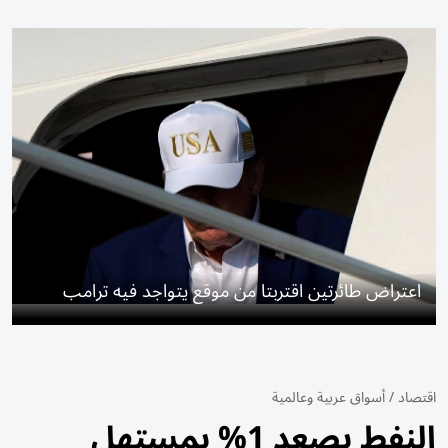
اعتراض طائرتين اقتربتا من موقع يتواجد فيه ترامب
اقتصاد
/
أسواق عربية وعالمية
النفط يصعد 1% بمستهل