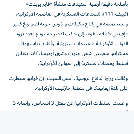
(كييف-111)، للصناعات العسكرية في العاصمة الأوكرانية،
والمتخصصة في إنتاج مكونات ورؤوس حربية لصواريخ كروز
«إف بي-5 فلامينغو»، إلى جانب تدمير مستودع وقود يزود
القوات الأوكرانية بالمنتجات البترولية. وأفادت باستهداف
مسيّراتها سفينتي شحن جنوب وشرق أوديسا، كانتا تنقلان
أسلحة ومعدات عسكرية إلى الموانئ الأوكرانية.
و​قالت وزارة ‌الدفاع ‌الروسية، أمس السبت، ‌إن قواتها سيطرت
على بلدة إيفانيفكا ​في منطقة ‌خاركيف الأوكرانية.
واعلنت السلطات الأوكرانية عن مقتل 3 أشخاص، وإصابة 3
آخرين جراء هجمات روسية بالمسيّرات والصواريخ الباليستية
على حي بروفاري، بمنطقة كييف، ومدينة دنيبرو، أسفرت أيضاً
عن تدمير منازل سكنية ومنشأة صناعية في بلدة بوخيفكا،