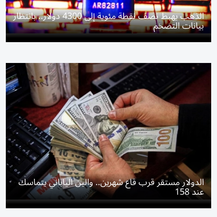
الذهب يهبط نصف نقطة مئوية إلى 4300 دولار.. بانتظار
بيانات التضخم
الدولار مستقر قرب قاع شهرين.. والين الياباني يتماسك
عند 158