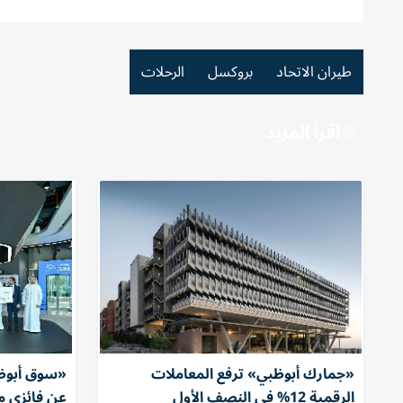
طيران الاتحاد
بروكسل
الرحلات
اقرأ المزيد
«جمارك أبوظبي» ترفع المعاملات
«سوق أبوظب
الرقمية 12% في النصف الأول
عن فائزي م