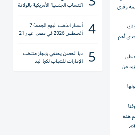
3
اكتساب الجنسية الأمريكية بالولادة
ديمة وقرى
4
أسعار الذهب اليوم الجمعة 7
ات فقط، وذلك
أغسطس 2026 في مصر.. عيار 21
ن طائرات A321LR، وتربط أبوظبي بإحدى أهم
يقترب من هذا الرقم
5
دبا الحصن يحتفي بإنجاز منتخب
لات أسبوعية على
الإمارات للشباب لكرة اليد
مزيد من
لها
فنا
م هذه
ة».