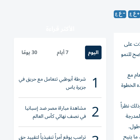
الأكثر قراءة
لات على
اليوم
7 أيام
30 يومًا
ضح للنمو
1
مدار العام مع
شرطة أبوظبي تتعامل مع حريق في
لسياحية. وتأتي هذه الخطوة
جزيرة ياس
2
 سبتمبر، وذلك نظراً
مشاهدة مباراة مصر ضد إسبانيا
لمدرجة
في نصف نهائي كأس العالم
لناشئات اليد 2026
أطول.
حلات بين أبوظبي وبالما إلى مايوركا الموسمية، التي تُشغلها طائرة إيرباص A321LR، فقد تم تمديدها حتى 18 أكتوبر 2026، ما يتيح
ترامب يوقع أمراً تنفيذياً لتقييد حق