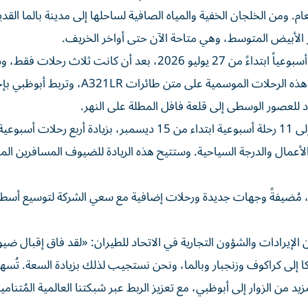
عام. ومن الخلجان الخفية والمياه الصافية لساحلها إلى مدينة بالما الق
بحر الأبيض المتوسط، وهي متاحة الآن حتى أواخر الخريف.
وستزيد الشركة رحلاتها بين أبوظبي وكراكوف إلى أربع رحلات أسبوعياً ابتداءً من 27 يوليو 2026، بعد أن كانت ثلاث رحل
استجابةً للطلب القوي على السفر إلى جنوب بولندا. وتُشغّل هذه الرحلات الموسمية على مت
د للعصور الوسطى إلى قلعة فافل المطلة على النهر.
كذلك، سترتفع الرحلات بين أبوظبي وبروكسل من 7 رحلات إلى 11 رحلة أسبوعية ابتداء من 15 ديسمبر، بزيادة أربع رح
جة الأولى ودرجة الأعمال والدرجة السياحية. وستتيح هذه الريادة للضيوف المسافرين ال
ان، مُضيفةً وجهات جديدة ورحلات إضافية مع سعي الشركة لتوسيع أسطو
الإيرادات والشؤون التجارية في الاتحاد للطيران: «لقد فاق إقبال ضيو
إلى كراكوف وزنجبار وبالما، ونحن نستجيب لذلك بزيادة السعة. تُسه
من الزوار إلى أبوظبي، مع تعزيز الربط عبر شبكتنا العالمية المُتنامي