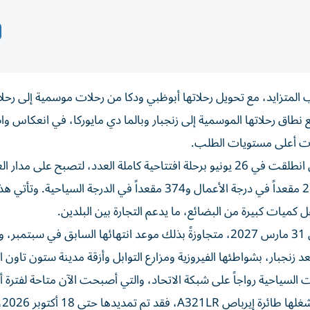
ب المتزايد، مع تحويل رحلاتها أبوظبي ودكا من رحلات موسمية إلى رح
ع نطاق رحلاتها الموسمية إلى زنجبار وبالما دي مايوركا، في انعكاس وا
دت أعلى مستويات الطلب.
وأعلنت الشركة، تعديل جدول رحلاتها بين أبوظبي ودكا، التي انطلقت في 26 يونيو برحلة افتتاحية كاملة العدد، لتصبح على 
أربع رحلات أسبوعية على متن طائرة بوينغ 777، التي تضم 28 مقعداً في درجة الأعمال و374 مقعداً في الدرجة ا
قل كميات كبيرة من البضائع، ما يدعم التجارة بين البلدين.
وتم تمديد رحلات الاتحاد الموسمية بين أبوظبي وزنجبار حتى 31 مارس 2027، متجاوزةً بذلك موعد انتهائها السابق في
عد زنجبار، بشواطئها الفيروزية ومزارع التوابل وأزقة مدينة ستون تاون ا
ت السياحية رواجاً على شبكة الاتحاد، والتي أصبحت الآن متاحة لفترة 
أما الر