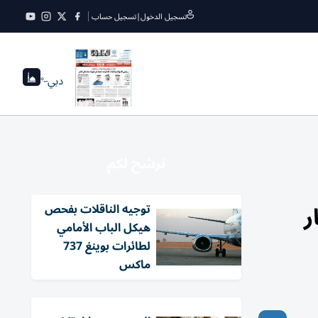
تسجيل الدخول
|
تسجيل حساب
دبي
--°
نرشح لكم
ر
توجيه الناقلات بفحص
هيكل الباب الأمامي
لطائرات بوينغ 737
ماكس