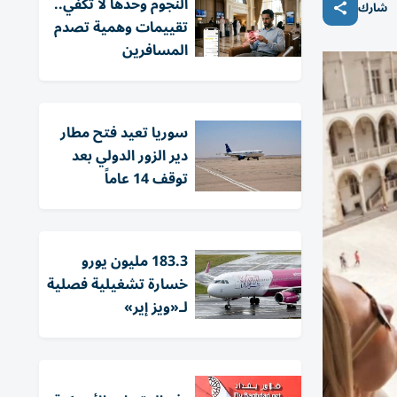
النجوم وحدها لا تكفي..
شارك
تقييمات وهمية تصدم
المسافرين
سوريا تعيد فتح مطار
دير الزور الدولي بعد
توقف 14 عاماً
183.3 مليون يورو
خسارة تشغيلية فصلية
لـ«ويز إير»