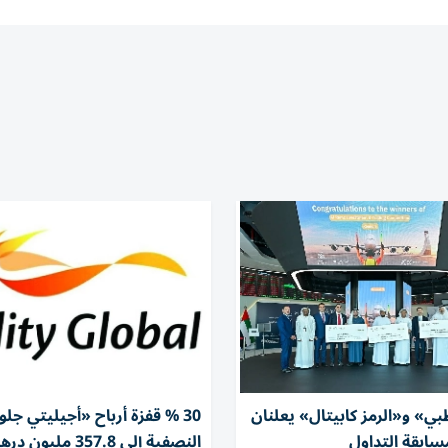
ي» و«الرمز كابيتال» يعلنان
30 % قفزة أرباح «أجيليتي جلو
سابقة التداول
النصفية إلى 357.8 مليون درهم