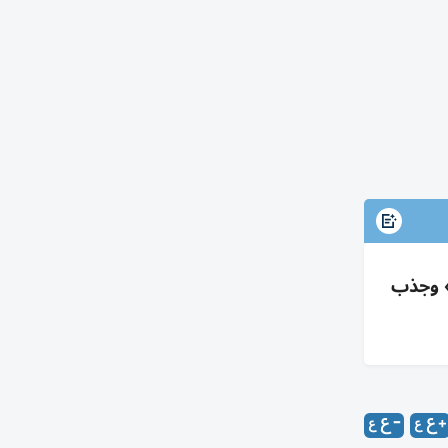
ن» وجذب