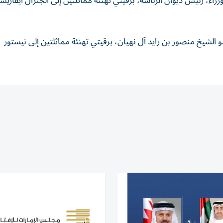
اء، رئيس ديوان الرئاسة، برقيتي تهنئة مماثلتين إلى الجنرال ايفاري
يخ منصور بن زايد آل نهيان، برقيتي تهنئة مماثلتين إلى نيستور