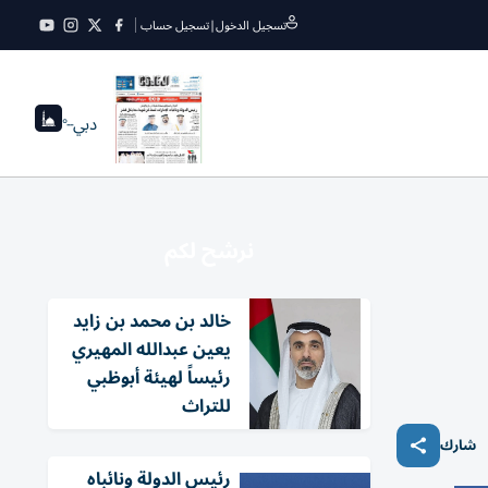
تسجيل الدخول
|
تسجيل حساب
دبي
--°
نرشح لكم
خالد بن محمد بن زايد
يعين عبدالله المهيري
رئيساً لهيئة أبوظبي
للتراث
شارك
رئيس الدولة ونائباه