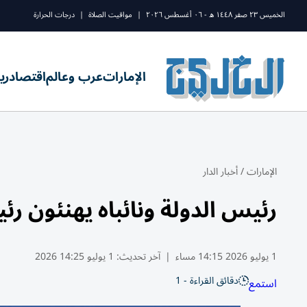
الخميس ٢٣ صفر ١٤٤٨ ه - ٠٦ أغسطس ٢٠٢٦
|
مواقيت الصلاة
|
درجات الحرارة
الإمارات
عرب وعالم
اقتصاد
ري
الإمارات
/
أخبار الدار
رئيس الدولة ونائباه يهنئون ر
1 يوليو 2026 14:15 مساء
|
آخر تحديث:
1 يوليو 14:25 2026
دقائق القراءة - 1
استمع