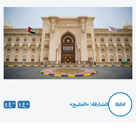
الشارقة: «الخليج»
تحت رعاية صاحب السموّ الشيخ الدكتور سلطان بن محمد