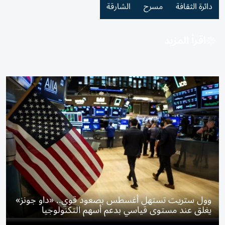
دائرة الثقافة
مسرح
الشارقة
اقرأ المزيد
وول ستريت تستهل أغسطس بصعود قوي.. «داو جونز»
يغلق عند مستوى قياسي بدعم أسهم التكنولوجيا