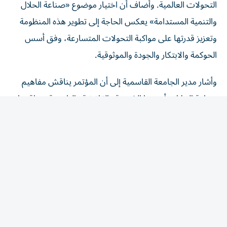
والتنمية المستدامة» يعكس الحاجة إلى تطوير هذه المنظومة
وتعزيز قدرتها على مواكبة التحولات المتسارعة، وفق أسس
الحوكمة والابتكار والجودة والموثوقية.
وأشار مدير الجامعة القاسمية إلى أن المؤتمر يناقش مفاهيم
صناعة الحلال وأسسها الشرعية والقانونية والتاريخية، وواقعها
ومعاييرها وتحدياتها في قطاعات الغذاء والدواء، إلى جانب أثر
البيئة الرقمية وحقوق الملكية الفكرية، وتطبيقات الذكاء
الاصطناعي وتقنيات الثورة الصناعية الرابعة في التوثيق
والحوكمة، واقتصاد السياحة والضيافة الحلال، والاتصال
والإعلام في بناء هوية منظومة الحلال، والتجارب المؤسسية
والدولية، مع تسليط الضوء على جهود دولة الإمارات في تطوير
صناعة الحلال وتعزيز منظومتها الرقابية والمعيارية.