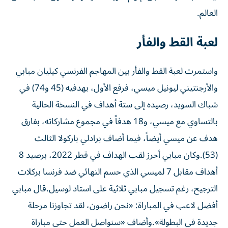
العالم.
لعبة القط والفأر
واستمرت لعبة القط والفأر بين المهاجم الفرنسي كيليان مبابي
والأرجنتيني ليونيل ميسي، فرفع الأول، بهدفيه (45 و74) في
شباك السويد، رصيده إلى ستة أهداف في النسخة الحالية
بالتساوي مع ميسي، و18 هدفاً في مجموع مشاركاته، بفارق
هدف عن ميسي أيضاً، فيما أضاف برادلي باركولا الثالث
(53).وكان مبابي أحرز لقب الهداف في قطر 2022، برصيد 8
أهداف مقابل 7 لميسي الذي حسم النهائي ضد فرنسا بركلات
الترجيح، رغم تسجيل مبابي ثلاثية على استاد لوسيل.قال مبابي
أفضل لاعب في المباراة: «نحن راضون، لقد تجاوزنا مرحلة
جديدة في البطولة».وأضاف «سنواصل العمل حتى مباراة