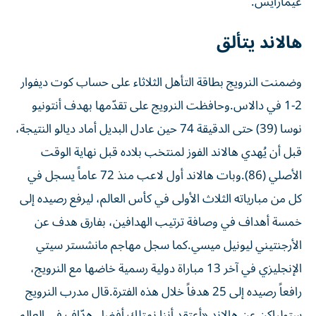
غيمارايس.
هالاند يتألق
وضمنت النرويج بطاقة التأهل الثلاثاء على حساب كوت ديفوار
2-1 في دالاس.وحافظت النرويج على تقدّمها بهدف أنتونيو
نوسا (39) حتى الدقيقة 74 حين عادل البديل أماد ديالو النتيجة،
قبل أن يُهدي هالاند الفوز لمنتخب بلاده قبل نهاية الوقت
الأصلي (86).وبات هالاند أول لاعب منذ 72 عاماً يسجل في
كل من مبارياته الثلاث الأولى في كأس العالم، ليرفع رصيده إلى
خمسة أهداف في وصافة ترتيب الهدافين، بفارق هدف عن
الأرجنتيني ليونيل ميسي.كما سجل مهاجم مانشستر سيتي
الإنجليزي في آخر 13 مباراة دولية رسمية خاضها مع النرويج،
رافعاً رصيده إلى 25 هدفاً خلال هذه الفترة.قال مدرب النرويج
ستولباكن عن هالاند «أعتقد أننا نمتلك أفضل هدّاف في العالم.