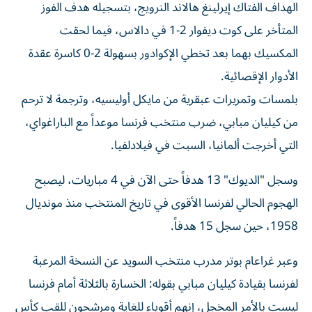
الهداف الفتاك إيرلينغ هالاند النرويج، بتسجيله هدف الفوز
المتأخر على كوت ديفوار 2-1 في دالاس، فيما لحقت
المكسيك بهما بعد تخطي الإكوادور بسهولة 2-0 كاسرة عقدة
الأدوار الإقصائية.
بلمسات وتمريرات عبقرية من مايكل أوليسيه، وترجمة لا ترحم
من كيليان مبابي، ضرب منتخب فرنسا موعداً مع الباراغواي،
التي أخرجت ألمانيا، السبت في فيلادلفيا.
وسجل "الديوك" 13 هدفاً حتى الآن في 4 مباريات، ليصبح
الهجوم الحالي لفرنسا الأقوى في تاريخ المنتخب منذ مونديال
1958، حين سجل 15 هدفاً.
وعبر غراعام بوتر مدرب منتخب السويد عن النسخة المرعبة
لفرنسا بقيادة كيليان مبابي بقوله: الخسارة بالثلاثة أمام فرنسا
ليست بالأمر المخجل، إنهم أقوياء للغاية ومرشحون للقب كأس