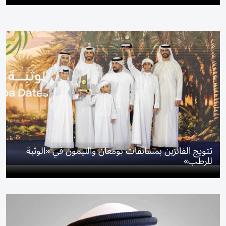
تتويج الفائزين بمسابقات بومعان والليمون في «الوثبة
للرطب»