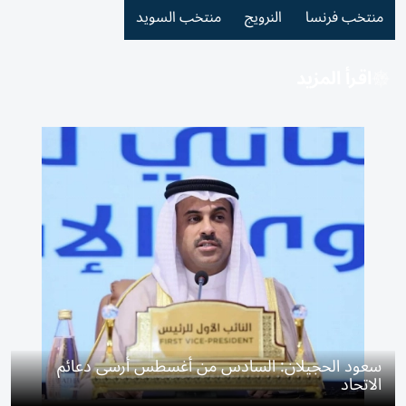
منتخب فرنسا
النرويج
منتخب السويد
اقرأ المزيد
سعود الحجيلان: السادس من أغسطس أرسى دعائم
الاتحاد