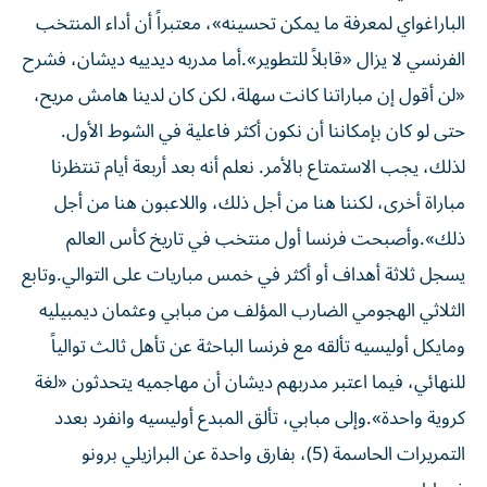
الباراغواي لمعرفة ما يمكن تحسينه»، معتبراً أن أداء المنتخب
الفرنسي لا يزال «قابلاً للتطوير».أما مدربه ديدييه ديشان، فشرح
«لن أقول إن مباراتنا كانت سهلة، لكن كان لدينا هامش مريح،
حتى لو كان بإمكاننا أن نكون أكثر فاعلية في الشوط الأول.
لذلك، يجب الاستمتاع بالأمر. نعلم أنه بعد أربعة أيام تنتظرنا
مباراة أخرى، لكننا هنا من أجل ذلك، واللاعبون هنا من أجل
ذلك».وأصبحت فرنسا أول منتخب في تاريخ كأس العالم
يسجل ثلاثة أهداف أو أكثر في خمس مباريات على التوالي.وتابع
الثلاثي الهجومي الضارب المؤلف من مبابي وعثمان ديمبيليه
ومايكل أوليسيه تألقه مع فرنسا الباحثة عن تأهل ثالث توالياً
للنهائي، فيما اعتبر مدربهم ديشان أن مهاجميه يتحدثون «لغة
كروية واحدة».وإلى مبابي، تألق المبدع أوليسيه وانفرد بعدد
التمريرات الحاسمة (5)، بفارق واحدة عن البرازيلي برونو