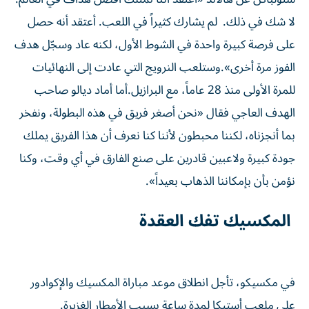
لا شك في ذلك. لم يشارك كثيراً في اللعب. أعتقد أنه حصل
على فرصة كبيرة واحدة في الشوط الأول، لكنه عاد وسجّل هدف
الفوز مرة أخرى».وستلعب النرويج التي عادت إلى النهائيات
للمرة الأولى منذ 28 عاماً، مع البرازيل.أما أماد ديالو صاحب
الهدف العاجي فقال «نحن أصغر فريق في هذه البطولة، ونفخر
بما أنجزناه، لكننا محبطون لأننا كنا نعرف أن هذا الفريق يملك
جودة كبيرة ولاعبين قادرين على صنع الفارق في أي وقت، وكنا
نؤمن بأن بإمكاننا الذهاب بعيداً».
المكسيك تفك العقدة
في مكسيكو، تأجل انطلاق موعد مباراة المكسيك والإكوادور
على ملعب أستيكا لمدة ساعة بسبب الأمطار الغزيرة.