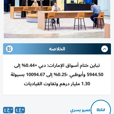
الخلاصه
تباين ختام أسواق الإمارات: دبي +0.44% إلى
5944.50 وأبوظبي -0.25% إلى 10094.67 بسيولة
1.30 مليار درهم وتفاوت القياديات
عمرو يسري