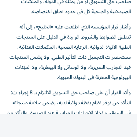
صاحب حق التسويق أو من يمثله في الدولة، والمنشآت
الصيدلانية والصحية كل في حدود نطاق اختصاصه.
وأشار قرار المؤسسة الذي اطلعت عليه «الخليج»، إلى أنه
تنطبق الضوابط والشروط الواردة في الدليل على المنتجات
الطبية الآتية: الدوائية، الرعاية الصحية، المكملات الغذائية،
مستحضرات التجميل ذات التأثير الطبي. ولا يشمل المنتجات
قيد التجارب السريرية، ولا الوسائل ولا البيطرية، ولا العيّنات
البيولوجية المخزنة في البنوك الحيوية.
وأكد القرار أن على صاحب حق التسويق الالتزام بـ 8 إجراءات:
التأكد من توفر نظام يقظة دوائية لديه، يضمن سلامة منتجاته
في السوق، واتخاذ الإجراءات المناسبة عند الضرورة. والتأكد من
أن جميع المعلومات المرتبطة بتوازن المنافع والمخاطر للمنتج
الطبي، تُبلّغ إلى الوحدة التنظيمية، وفق الضوابط والشروط