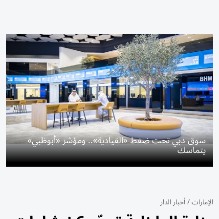
سوق دبي تحت ضغط «القيادية».. ومؤشر «أبوظبي»
يتماسك
الإمارات
/
أخبار الدار