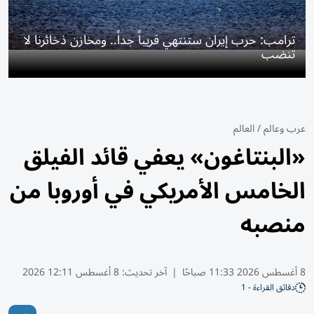
ترامب: حرب إيران ستنتهي قريباً جداً.. ومخازن ذخائرنا لا
تنضب
عرب وعالم
/
العالم
«البنتاغون» يعفي قائد الفيلق
الخامس الأمريكي في أوروبا من
منصبه
8 أغسطس 2026 11:33 صباحًا
|
آخر تحديث:
8 أغسطس 12:11 2026
دقائق القراءة - 1