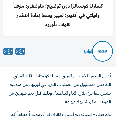
تشارلز كوستانزا دون توضيح؛ ماونتفورد مؤقتاً
وفيلتي في أكتوبر؛ تغيير وسط إعادة انتشار
القوات بأوروبا
(وام)
أعفى الجيش الأمريكي الفريق تشارلز كوستانزا، قائد الفيلق
الخامس المسؤول عن العمليات البرية في أوروبا، من منصبه
بشكل مفاجئ خلال الأيام الماضية، وذلك قبل نحو شهرين من
الموعد المقرر لانتهاء مهامه.
ولم يعلن «البنتاغون» أسباب القرار، إلا أن مصدراً مطلعاً أكد