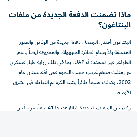
ماذا تضمنت الدفعة الجديدة من ملفات
البنتاغون؟
البنتاغون أصدر، الجمعة، دفعة جديدة من الوثائق والصور
المتعلقة بالأجسام الطائرة المجهولة، والمعروفة أيضاً باسم
الظواهر غير المحددة أو UAP، بما في ذلك رواية طيار عسكري
عن مثلث ضخم غريب حجب النجوم فوق أفغانستان عام
2002، وكذلك جسماً طائراً يشبه الكرة تم التقاطه في الشرق
الأوسط.
وتتضمن الملفات الجديدة البالغ عددها 41 ملفاً، مزيجاً من
الوثائق والصور ومقاطع الفيديو، والتي تأتي من سجلات
البنتاغون، ومكتب التحقيقات الفيدرالي (FBI)، ووكالة
المخابرات المركزية (CIA)، ووزارة الخارجية، والمكتب التنفيذي