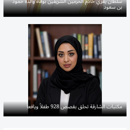
سلطان يعزي خادم الحرمين الشريفين بوفاة والدة حمود
بن سعود
مكتبات الشارقة تحلق بقصص 928 طفلاً ويافعاً