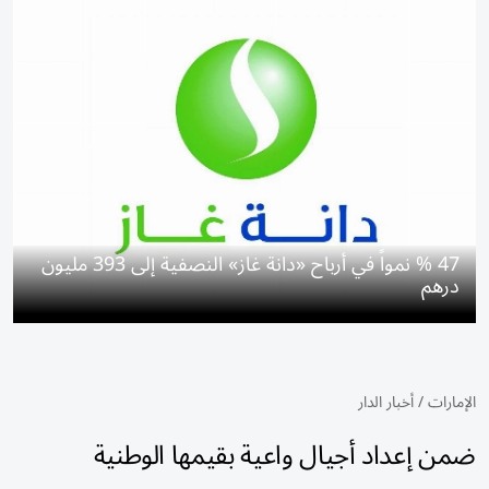
47 % نمواً في أرباح «دانة غاز» النصفية إلى 393 مليون
درهم
الإمارات
/
أخبار الدار
ضمن إعداد أجيال واعية بقيمها الوطنية