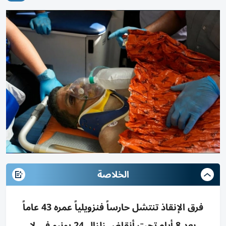
الخلاصة
فرق الإنقاذ تنتشل حارساً فنزويلياً عمره 43 عاماً
بعد 8 أيام تحت أنقاض زلزال 24 يونيو في لا