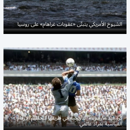
الشيوخ الأمريكي يتبنّى «عقوبات غراهام» على روسيا
كرة «يد مارادونا» التاريخية في طريقها لتحطيم الأرقام
القياسية بمزاد عالمي