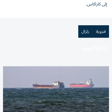
إلى كاراكاس.
فنزويلا
زلزال
اقرأ المزيد