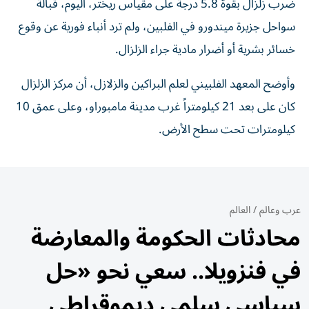
ضرب زلزال بقوة 5.8 درجة على مقياس ريختر، اليوم، قبالة
سواحل جزيرة ميندورو في الفلبين، ولم ترد أنباء فورية عن وقوع
خسائر بشرية أو أضرار مادية جراء الزلزال.
وأوضح المعهد الفلبيني لعلم البراكين والزلازل، أن مركز الزلزال
كان على بعد 21 كيلومتراً غرب مدينة مامبوراو، وعلى عمق 10
كيلومترات تحت سطح الأرض.
عرب وعالم
/
العالم
محادثات الحكومة والمعارضة
في فنزويلا.. سعي نحو «حل
سياسي سلمي ديموقراطي