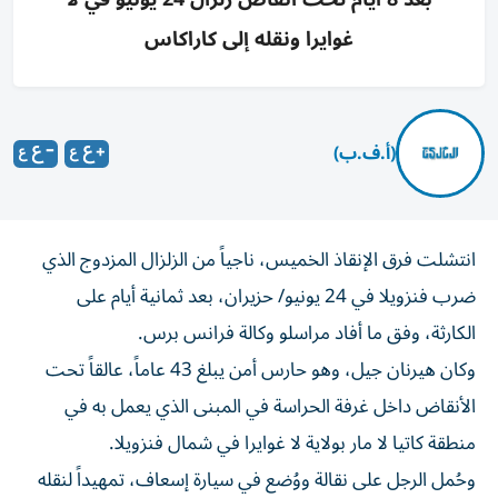
غوايرا ونقله إلى كاراكاس
(أ.ف.ب)
انتشلت فرق الإنقاذ الخميس، ناجياً من الزلزال المزدوج الذي
ضرب فنزويلا في 24 يونيو/ حزيران، بعد ثمانية أيام على
الكارثة، وفق ما أفاد مراسلو وكالة فرانس برس.
وكان هيرنان جيل، وهو حارس أمن يبلغ 43 عاماً، عالقاً تحت
الأنقاض داخل غرفة الحراسة في المبنى الذي يعمل به في
منطقة كاتيا لا مار بولاية لا غوايرا في شمال فنزويلا.
وحُمل الرجل على نقالة ووُضع في سيارة إسعاف، تمهيداً لنقله