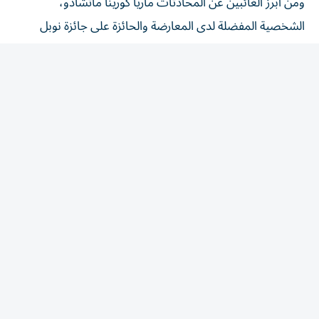
الشخصية المفضلة لدى المعارضة والحائزة على جائزة نوبل
للسلام، التي لم تتلق دعوة للمشاركة.
وتمثل المعارضة بدلا منها دينورا فيغويرا التي عادت إلى فنزويلا
من منفاها الأربعاء.
وتترأس فيغويرا تكتل المعارضة الذي فاز بالغالبية في الجمعية
الوطنية عام 2015، في آخر انتخابات برلمانية حظيت باعتراف
واسع من المجتمع الدولي.