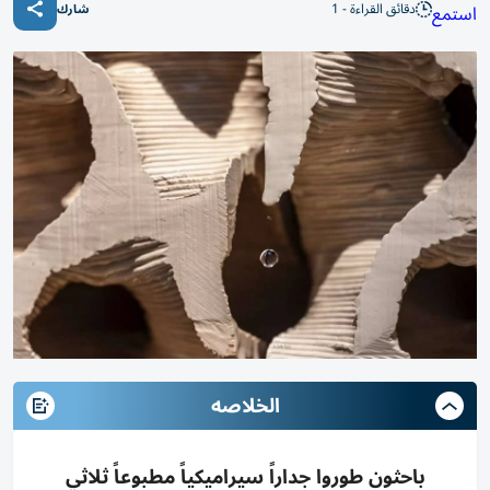
دقائق القراءة - 1
استمع
شارك
الخلاصه
باحثون طوروا جداراً سيراميكياً مطبوعاً ثلاثي