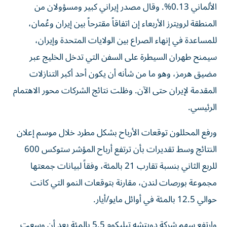
الألماني 0.13%. وقال مصدر إيراني ‌كبير ومسؤولان من
المنطقة لرويترز الأربعاء إن اتفاقاً مقترحاً بين إيران وعُمان،
للمساعدة في إنهاء الصراع بين الولايات المتحدة وإيران،
سيمنح طهران السيطرة على السفن التي تدخل الخليج عبر
مضيق هرمز، وهو ما من شأنه أن يكون أحد أكبر التنازلات
المقدمة لإيران حتى الآن. وظلت نتائج الشركات محور الاهتمام
الرئيسي.
ورفع المحللون توقعات الأرباح بشكل مطرد خلال موسم إعلان
‌النتائج وسط تقديرات بأن ترتفع أرباح المؤشر ستوكس 600
للربع الثاني بنسبة تقارب 21 بالمئة، وفقاً لبيانات جمعتها
مجموعة بورصات لندن، مقارنة بتوقعات النمو التي كانت
حوالي 12.5 بالمئة في أوائل مايو/أيار.
وارتفع سهم شركة دويتشه تيليكوم 5.5 بالمئة بعد أن وسعت