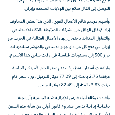
أرباح الشركات ويبحثون عن مؤشرات على إحراز تقدم ​في
التوصل ⁠إلى اتفاق سلام بين الولايات المتحدة وإيران.
وأسهم موسم نتائج ‌الأعمال القوي، الذي هدأ بعض ‌المخاوف
إزاء الإنفاق الهائل من الشركات المرتبطة بالذكاء الاصطناعي،
والتفاؤل المتزايد باحتمال إنهاء الأعمال القتالية في الحرب مع
إيران في دفع كل من داو جونز الصناعي ‌والمؤشر ستاندرد اند
بورز 500 إلى مستويات قياسية في وقت سابق هذا الأسبوع.
وارتفعت ⁠أسعار النفط، إذ اختتم سعر الخام الأمريكي الجلسة
مرتفعا 2.75 بالمئة إلى 77.29 دولار للبرميل، وزاد سعر خام
برنت 3.83 بالمئة إلى 82.49 دولار للبرميل.
وأفادت وكالة أنباء فارس الإيرانية شبه الرسمية بأن لجنة
برلمانية إيرانية تدرس مشروع قانون أولي من شأنه منع السفن
الأمريكية والإسرائيلية وغيرها من السفن «المعادية» من ​المرور