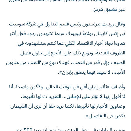
عبر مضيق هرمز.
وقال روبرت بيرنستون رئيس قسم التداول في شركة ‌سوميت
تي.إكس كابيتال بولاية نيويورك «ربما تشهدون ردود فعل أكثر
هدوءا تجاه أخبار الاقتصاد الكلي عما كنتم ستشهدونه في
الظروف العادية، ويرجع ذلك على الأرجح إلى حلول ⁠فصل
الصيف وإلى قدر من التعب، فهناك نوع من ‘التعب من عناوين
الأنباء‘، لا سيما فيما يتعلق بإيران».
وأضاف «تأثير إيران أقل في الوقت الحالي، ولأكون واضحا، أنا
لا أقول ​إنها لا ‌تؤثر على الإطلاق... التغريدات لها تأثيرها،
وعناوين الأخبار لها تأثيرها، لكننا ‌نريد حقا أن نرى أن الشيطان
يكمن في التفاصيل».
وتشير البيانات إلى نزول المؤشر ستاندرد اند بورز 500 عند