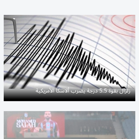
زلزال بقوة 5.5 درجة يضرب ألاسكا الأمريكية