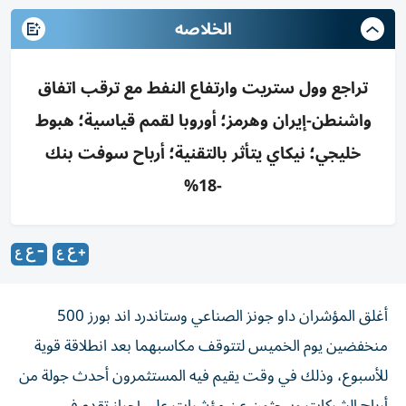
الخلاصه
تراجع وول ستريت وارتفاع النفط مع ترقب اتفاق
واشنطن-إيران وهرمز؛ أوروبا لقمم قياسية؛ هبوط
خليجي؛ نيكاي يتأثر بالتقنية؛ أرباح سوفت بنك
-18%
أغلق المؤشران داو جونز الصناعي وستاندرد اند بورز 500
منخفضين يوم الخميس لتتوقف مكاسبهما بعد انطلاقة قوية
للأسبوع، وذلك في وقت يقيم فيه ‌المستثمرون أحدث جولة من