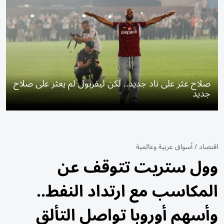
صلاح عثر على ناد جديد.. لكن ليفربول لم يعثر على صلاح
جديد
اقتصاد
/
أسواق عربية وعالمية
وول ستريت تتوقف عن
المكاسب مع ارتداد النفط..
وأسهم أوروبا تواصل التألق