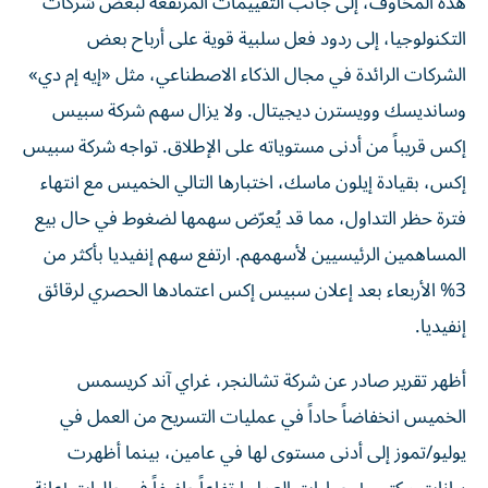
هذه المخاوف، إلى جانب التقييمات المرتفعة لبعض شركات
التكنولوجيا، إلى ردود فعل سلبية قوية على أرباح بعض
الشركات الرائدة في مجال الذكاء الاصطناعي، مثل «إيه إم دي»
وسانديسك وويسترن ديجيتال. ولا يزال سهم شركة سبيس
إكس قريباً من أدنى مستوياته على الإطلاق. تواجه شركة سبيس
إكس، بقيادة إيلون ماسك، اختبارها التالي الخميس مع انتهاء
فترة حظر التداول، مما قد يُعرّض سهمها لضغوط في حال بيع
المساهمين الرئيسيين لأسهمهم. ارتفع سهم إنفيديا بأكثر من
3% الأربعاء بعد إعلان سبيس إكس اعتمادها الحصري لرقائق
إنفيديا.
أظهر تقرير صادر عن شركة تشالنجر، غراي آند كريسمس
الخميس انخفاضاً حاداً في عمليات التسريح من العمل في
يوليو/تموز إلى أدنى مستوى لها في عامين، بينما أظهرت