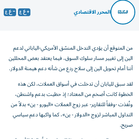
المحرر الاقتصادي
من المتوقع أن يؤدي التدخل المنسّق الأمريكي-الياباني لدعم
الين إلى تغيير مسار سلوك السوق، فيما يعتقد بعض المحللين
أننا أمام تحويل الين إلى سلاح ردع من شأنه دعم هيمنة الدولار.
لقد سبق لليابان أن تدخلت في أسواق العملات، لكن هذه
الخطوة كانت أضخم من المعتاد؛ إذ حظيت بدعم واشنطن،
ونُفذت -وفقاً للتقارير- عبر زوج العملات «اليورو - ين» بدلاً من
التداول المباشر لزوج «الدولار - ين»، كما واكبها دعم سياسي
صريح.
ويرى بعض المستثمرين في هذا الإجراء خطوةً بالغة الأهمية.