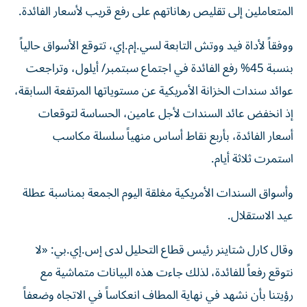
المتعاملين إلى تقليص رهاناتهم على ​رفع قريب لأسعار الفائدة.
ووفقاً لأداة فيد ووتش التابعة لسي.إم.إي، تتوقع الأسواق ‌حالياً
بنسبة 45% رفع الفائدة في اجتماع سبتمبر/ أيلول، وتراجعت
عوائد سندات الخزانة الأمريكية عن مستوياتها المرتفعة السابقة،
إذ انخفض عائد السندات لأجل عامين، الحساسة لتوقعات
أسعار الفائدة، بأربع نقاط أساس منهياً سلسلة مكاسب
استمرت ثلاثة أيام.
وأسواق السندات الأمريكية مغلقة اليوم الجمعة بمناسبة عطلة
عيد الاستقلال.
وقال كارل شتاينر رئيس قطاع التحليل لدى إس.إي.بي: «لا
نتوقع رفعاً للفائدة، لذلك جاءت هذه البيانات ​متماشية مع
‌رؤيتنا بأن نشهد في نهاية المطاف انعكاساً في الاتجاه وضعفاً