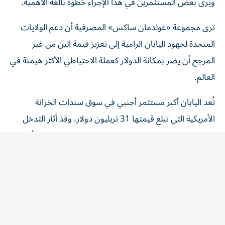
ترى مجموعة «غولدمان ساكس» المصرفية أن دعم الولايات
المتحدة لجهود اليابان الرامية إلى تعزيز قيمة الين من غير
المرجح أن يضر بمكانة الدولار كعملة الاحتياطي الأكثر هيمنة في
العالم.
تُعد اليابان أكبر مستثمر أجنبي في سوق سندات الخزانة
الأمريكية التي تبلغ قيمتها 31 تريليون دولار. وقد أثار التدخل
المشترك في سوق العملات الشهر الماضي مخاوف من أن
الدعم الأمريكي للين - والذي يهدف على الأرجح إلى منع
التقلبات غير المرغوب فيها في سوق السندات الأمريكية - قد
يقوض الثقة في احتياطيات الدولار.
بحسب «غولدمان ساكس» فإن هذا الطرح يفترض أن الولايات
المتحدة قد تحاول منع أطراف أخرى من بيع سندات الخزانة في