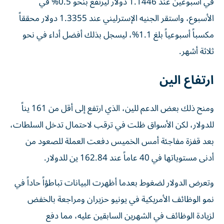
في أسبوعين عند 1.1446 دولار ليرتفع بنحو 0.5% في
الأسبوع، واستقر الجنيه الإسترليني عند 1.3355 دولار محققاً
مكسباً أسبوعياً بلغ 1.1%، ليسجل بذلك أفضل أداء ‌في نحو
ثلاثة أشهر.
ارتفاع الين
ومنح ذلك بعض الدعم للين، الذي ارتفع إلى أقل من 161 يناً
للدولار، لكن الأسواق ظلت في ترقب لاحتمال تدخل السلطات،
بعد قفزة مفاجئة أمس الخميس دفعت العملة للصعود من
أدنى مستوياتها في 40 عاماً عند 162.84 ين للدولار.
وتعرض الدولار لضغوط بعدما أظهرت البيانات تباطؤاً حاداً في
نمو الوظائف الأمريكية في يونيو حزيران ومراجعة بالخفض
لزيادة الوظائف في الشهرين السابقين عليه، مما دفع