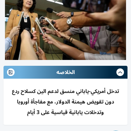
الخلاصه
تدخل أمريكي-ياباني منسق لدعم الين كسلاح ردع
دون تقويض هيمنة الدولار، مع مفاجأة أوروبا
وتدخلات يابانية قياسية على 3 أيام