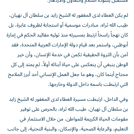
مستقبل يسوده السلام والتعاون والازدهار.
لم يكن العطاء لدى المغفور له الشيخ زايد بن سلطان آل نهيان،
طيب الله ثراه، مبادرات موسمية أو استجابة لظروف عابرة، بل
كان نهجاً راسخاً ارتبط بمسيرته منذ توليه مقاليد الحكم في إمارة
أبوظبي، واستمر بعد قيام دولة الإمارات العربية المتحدة، فقد
آمن بأن الثروة الحقيقية تكمن في خدمة الإنسان، وأن خير
الوطن ينبغي أن ينعكس على حياة أبنائه أولاً، ثم يمتد إلى كل
محتاج أينما كان، وهو ما جعل العمل الإنساني أحد أبرز الملامح
التي ارتبطت باسمه داخل الدولة وخارجها.
وفي الداخل، ارتبطت مسيرة العطاء لدى المغفور له الشيخ زايد
بن سلطان آل نهيان، طيب الله ثراه، بالحرص على توفير
مقومات الحياة الكريمة للمواطن، من خلال الاستثمار في
التعليم، والرعاية الصحية، والإسكان، والبنية التحتية، إلى جانب