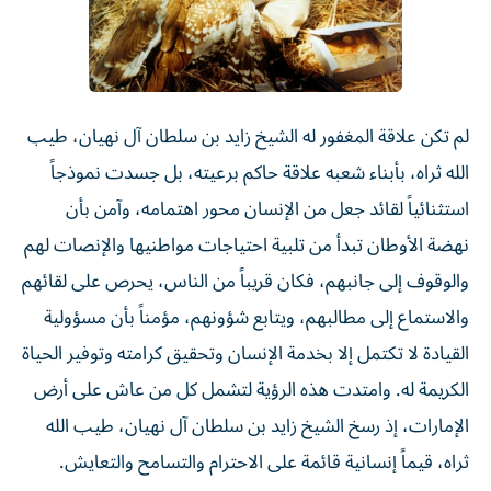
لم تكن علاقة المغفور له الشيخ زايد بن سلطان آل نهيان، طيب
الله ثراه، بأبناء شعبه علاقة حاكم برعيته، بل جسدت نموذجاً
استثنائياً لقائد جعل من الإنسان محور اهتمامه، وآمن بأن
نهضة الأوطان تبدأ من تلبية احتياجات مواطنيها والإنصات لهم
والوقوف إلى جانبهم، فكان قريباً من الناس، يحرص على لقائهم
والاستماع إلى مطالبهم، ويتابع شؤونهم، مؤمناً بأن مسؤولية
القيادة لا تكتمل إلا بخدمة الإنسان وتحقيق كرامته وتوفير الحياة
الكريمة له. وامتدت هذه الرؤية لتشمل كل من عاش على أرض
الإمارات، إذ رسخ الشيخ زايد بن سلطان آل نهيان، طيب الله
ثراه، قيماً إنسانية قائمة على الاحترام والتسامح والتعايش.