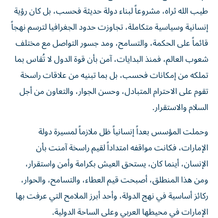
طيب الله ثراه، مشروعاً لبناء دولة حديثة فحسب، بل كان رؤية
إنسانية وسياسية متكاملة، تجاوزت حدود الجغرافيا لترسم نهجاً
قائماً على الحكمة، والتسامح، ومد جسور التواصل مع مختلف
شعوب العالم، فمنذ البدايات، آمن بأن قوة الدول لا تُقاس بما
تملكه من إمكانات فحسب، بل بما تبنيه من علاقات راسخة
تقوم على الاحترام المتبادل، وحسن الجوار، والتعاون من أجل
السلام والاستقرار.
وحملت المؤسس بعداً إنسانياً ظل ملازماً لمسيرة دولة
الإمارات، فكانت مواقفه امتداداً لقيم راسخة آمنت بأن
الإنسان، أينما كان، يستحق العيش بكرامة وأمن واستقرار،
ومن هذا المنطلق، أصبحت قيم العطاء، والتسامح، والحوار،
ركائز أساسية في نهج الدولة، وأحد أبرز الملامح التي عرفت بها
الإمارات في محيطها العربي وعلى الساحة الدولية.