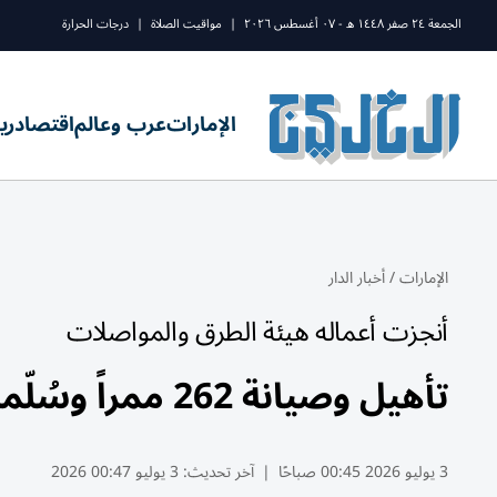
الجمعة ٢٤ صفر ١٤٤٨ ه - ٠٧ أغسطس ٢٠٢٦
|
مواقيت الصلاة
|
درجات الحرارة
الإمارات
عرب وعالم
اقتصاد
ري
الإمارات
/
أخبار الدار
أنجزت أعماله هيئة الطرق والمواصلات
تأهيل وصيانة 262 ممراً وسُلّماً كهربائياً في محطات مترو دبي
3 يوليو 2026 00:45 صباحًا
|
آخر تحديث:
3 يوليو 00:47 2026