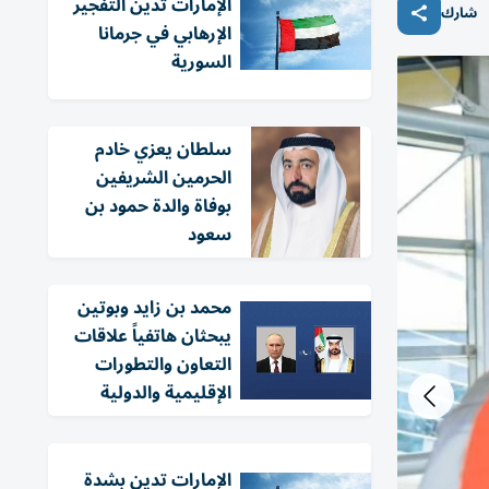
الإمارات تُدين التفجير
شارك
الإرهابي في جرمانا
السورية
سلطان يعزي خادم
الحرمين الشريفين
بوفاة والدة حمود بن
سعود
محمد بن زايد وبوتين
يبحثان هاتفياً علاقات
التعاون والتطورات
الإقليمية والدولية
الإمارات تدين بشدة