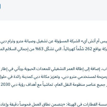
يس أم أتش آي» الشركة المسؤولة عن تشغيل وصيانة مترو وترام دبي،
التأهيل والصيانة الشاملة للممرات والسلالم الكهربائية المتحركة بواقع 262 سُلّماً كهربائياً، التي تش
كاب، إضافة إلى إطالة العمر التشغيلي للمعدات الحيوية،ويأتي في إطار
 ومريحة لمستخدمي مترو دبي، وتعزيز مكانة دبي كمدينة رائدة في حلول
المستدام
مؤسسة القطارات في الهيئة: «يتضمن نطاق العمل فحوصاً دقيقة وإعادة