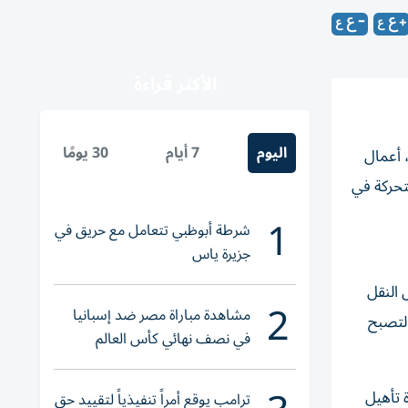
الأكثر قراءة
اليوم
7 أيام
30 يومًا
 أعمال
كّل 63% من إجمالي السلالم المتحركة في
1
شرطة أبوظبي تتعامل مع حريق في
جزيرة ياس
 النقل
2
مشاهدة مباراة مصر ضد إسبانيا
 والذكي. كما يعكس مواصلة الهيئة لجهودها لتطوير جميع عناصر منظومة النقل العام، تماشياً مع أهداف رؤية دبي 2030 لتصبح
في نصف نهائي كأس العالم
لناشئات اليد 2026
 تأهيل
ترامب يوقع أمراً تنفيذياً لتقييد حق