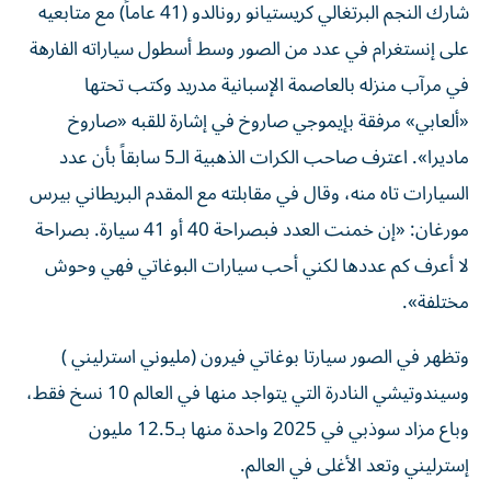
شارك النجم البرتغالي كريستيانو رونالدو (41 عاماً) مع متابعيه
على إنستغرام في عدد من الصور وسط أسطول سياراته الفارهة
في مرآب منزله بالعاصمة الإسبانية مدريد وكتب تحتها
«ألعابي» مرفقة بإيموجي صاروخ في إشارة للقبه «صاروخ
ماديرا». اعترف صاحب الكرات الذهبية الـ5 سابقاً بأن عدد
السيارات تاه منه، وقال في مقابلته مع المقدم البريطاني بيرس
مورغان: «إن خمنت العدد فبصراحة 40 أو 41 سيارة. بصراحة
لا أعرف كم عددها لكني أحب سيارات البوغاتي فهي وحوش
مختلفة».
وتظهر في الصور سيارتا بوغاتي فيرون (مليوني استرليني )
وسيندوتيشي النادرة التي يتواجد منها في العالم 10 نسخ فقط،
وباع مزاد سوذبي في 2025 واحدة منها بـ12.5 مليون
إسترليني وتعد الأغلى في العالم.