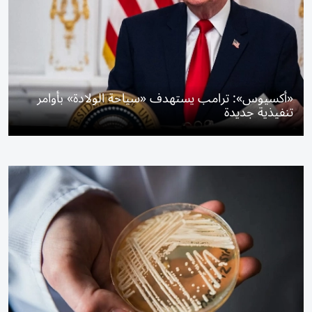
«أكسيوس»: ترامب يستهدف «سياحة الولادة» بأوامر
تنفيذية جديدة