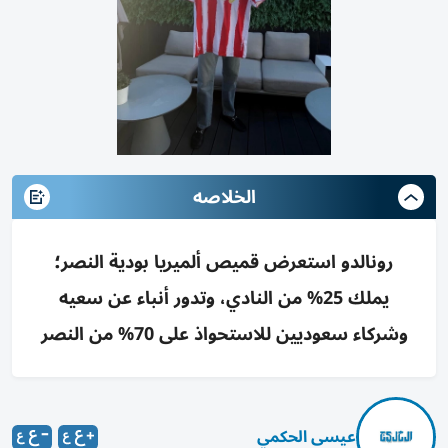
الخلاصه
رونالدو استعرض قميص ألميريا بودية النصر؛
يملك 25% من النادي، وتدور أنباء عن سعيه
وشركاء سعوديين للاستحواذ على 70% من النصر
عيسى الحكمي