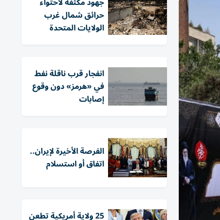
جهود مكثفة لاحتواء
حرائق شمال غرب
الولايات المتحدة
انفجار قرب ناقلة نفط
في «هرمز» دون وقوع
إصابات
الفرصة الأخيرة لإيران..
اتفاق أو استسلام
25 ولاية أمريكية تطعن