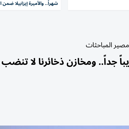
شهراً.. والأميرة إيزابيلا ضمن ا
 مصير المباحثات
ً جداً.. ومخازن ذخائرنا لا تنضب