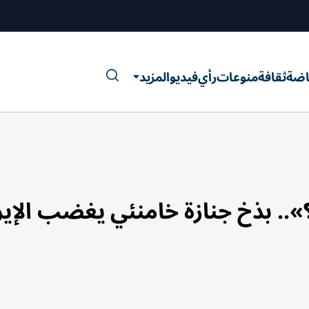
اضة
ثقافة
منوعات
رأي
فيديو
المزيد
».. بذخ جنازة خامنئي يغضب الإير