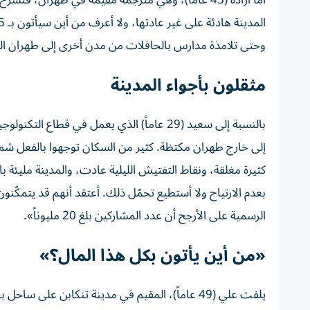
أمّا آزاده (43 عاماً)، وهي مترجمة مقيمة في طهران،
وحتى تلامذة مدارس بالحافلات من مدن أخرى إلى طهران الس
مثقلون بأجواء المدينة
بالنسبة إلى سعيد (29 عاماً) الذي يعمل في ق
إلى خارج طهران مكتظة. كثير من السكان توجهوا بالفعل شمالاً،
كثيرة مغلقة، ونقاط التفتيش الليلية عادت، والمدينة مليئة 
بعدم الارتياح ولا أستطيع تحمّل ذلك. أعتقد أنهم قد يتمكّن
الرسمية على الأرجح أن عدد المشاركين بلغ 20 مليوناً».
«من أين يأتون بكل هذا المال؟»
يلفت علي (49 عاماً)، المقيم في مدينة تنكابن على