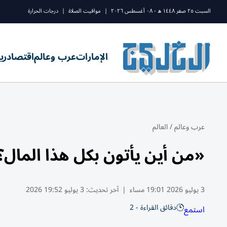
السبت ٢٥ صفر ١٤٤٨ ه - ٠٨ أغسطس ٢٠٢٦
|
مواقيت الصلاة
|
درجات الحرارة
الإمارات
عرب وعالم
اقتصاد
ري
عرب وعالم
/
العالم
«من أين يأتون بكل هذا المال؟
3 يوليو 2026 19:01 مساء
|
آخر تحديث:
3 يوليو 19:52 2026
دقائق القراءة - 2
استمع