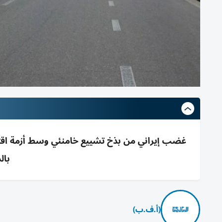
غضب إيراني من بذخ تشييع خامنئي وسط أزمة اقتص
بال
(أ.ف.ب)