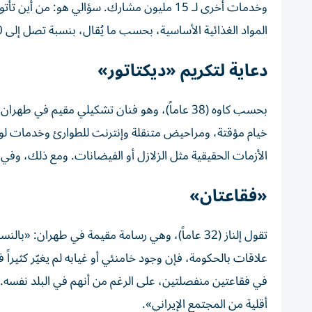
وخدمات أخرى لـ 15 مليون مشارك. سؤالي هو: م
المواد الغذائية الأساسية، بحسب ما يُقال، بنسبة تصل إلى 30%، وفي النهاية، الناس هم مَن يدفع الثمن».
دعاية لتكريم «ديكتاتور»
بحسب كاوه (38 عاماً)، وهو فنان تشكيلي مقيم 
خيام مؤقتة، ومراحيض متنقلة وإنترنت للطوارئ وخدمات لوجس
الأزمات الحقيقية مثل الزلازل أو الفيضانات. ومع ذلك، وفي
«فقاعتان»
تقول إلناز (32 عاماً)، وهي رسامة مقيمة في طهران
علاقات بالحكومة، فإن وجود خامنئي أو غيابه لم يغيّر كثيرا
في فقاعتين منفصلتين، على الرغم من أنهم في البلد نفسه
أقلية من المجتمع الإيراني».