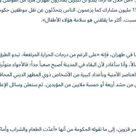
 فتشرح: «من خلال ما أراه، يبدو أن كثيرين يغادرون طهران هرباً من الفوضى و
المدينة هادئة على غير عادتها، ولا أعرف من أين سيأتون بـ 15 مليون مشارك كما يزعمون. الناس يتحدّثون عن نقل موظفين 
بت. أكثر ما يقلقني هو سلامة هؤلاء الأطفال».
طاع التكنولوجيا في طهران، فإنه «على الرغم من درجات الحرارة المرتفعة، تبدو الطر
 وأنا سأغادر لأن البقاء في المدينة أصبح صعباً جداً؛ فالأجواء متوتّر
بالعناصر الأمنية وبأعداد كبيرة من الأشخاص ذوي المظهر الديني المحا
ون من حشد أربعة أو خمسة ملايين من المؤيدين، ثم ستعلن وسائل الإعل
 ساحل بحر قزوين، إلى ما تقوله الحكومة من أنها «أعدّت الطعام والشراب وأما