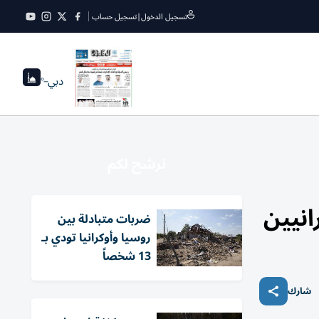
تسجيل الدخول
|
تسجيل حساب
دبي
--°
نرشح لكم
انيين
ضربات متبادلة بين
روسيا وأوكرانيا تودي بـ
13 شخصاً
شارك