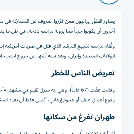
يساور القلقُ إيرانيون ممن قرّروا العزوف عن المشاركة في
آخرون أن يكونوا جزءاً مما يرونه مراسم باذخة، في ظل ما ي
وتُقام مراسم تشييع المرشد الذي قتل في ضربات أمريكية إ
الولايات المتحدة وإيران، وبعد ستة أشهر من خروج احتجاجا
تعريض الناس للخطر
وقالت عفّت (67 عاماً)، وهي ربة منزل تقيم في
وقوع أعمال عنف أو هجوم إرهابي، أتمنى فقط أن يعود المش
طهران تفرغ من سكانها