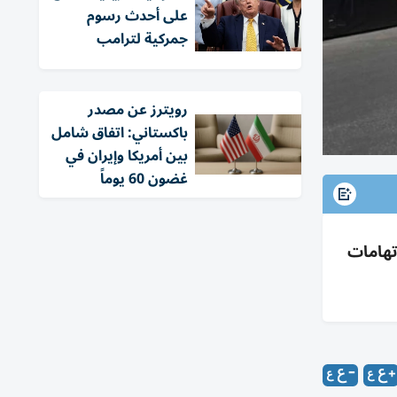
على أحدث رسوم
جمركية لترامب
‏رويترز عن مصدر
باكستاني: اتفاق شامل
بين أمريكا وإيران في
غضون 60 يوماً
تهامات