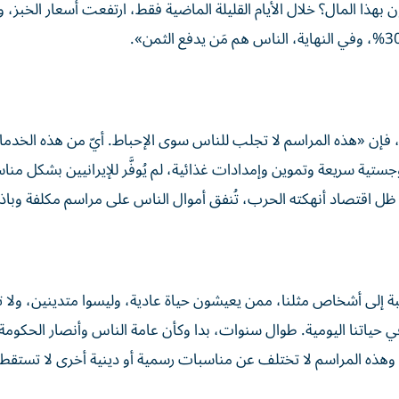
ن أين تأتون بهذا المال؟ خلال الأيام القليلة الماضية فقط، ارتفعت أسعار الخبز
في طهران، فإن «هذه المراسم لا تجلب للناس سوى الإحباط. أيّ من هذه الخد
تية سريعة وتموين وإمدادات غذائية، لم يُوفَّر للإيرانيين بشكل من
 ظل اقتصاد أنهكته الحرب، تُنفق أموال الناس على مراسم مكلفة وباذ
: «بالنسبة إلى أشخاص مثلنا، ممن يعيشون حياة عادية، وليسوا متدينين، ولا 
ً في حياتنا اليومية. طوال سنوات، بدا وكأن عامة الناس وأنصار الحكوم
. وهذه المراسم لا تختلف عن مناسبات رسمية أو دينية أخرى لا تست