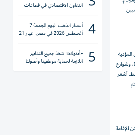
3
الزحام.
التعاون الاقتصادي في قطاعات
حكوميين
حيوية
4
أسعار الذهب اليوم الجمعة 7
أغسطس 2026 في مصر.. عيار 21
يقترب من هذا الرقم
5
«أدنوك»: نتخذ جميع التدابير
ق المؤدية
اللازمة لحماية موظفينا وأصولنا
ة، وشوارع
وعملياتنا
فظ. أشعر
ام
كن الإقامة