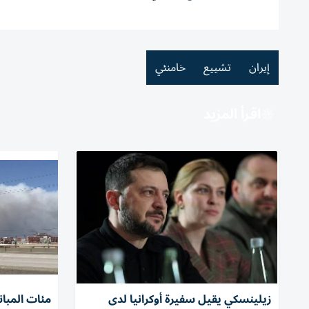
إيران
تشييع
خامنئي
اقرأ المزيد
زيلينسكي يقيل سفيرة أوكرانيا لدى
مئات المبا