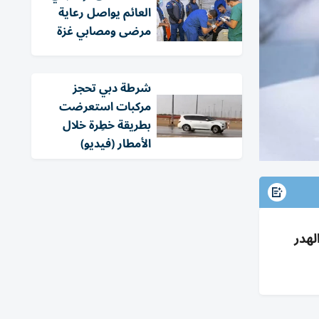
العائم يواصل رعاية
مرضى ومصابي غزة
شرطة دبي تحجز
مركبات استعرضت
بطريقة خطِرة خلال
الأمطار (فيديو)
نية و12 فريقاً لتقليل الهدر