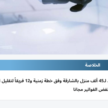
الخلاصة
سيوا تبدأ بالرحمانية تركيب 750 ألف أداة ترشيد لـ45 ألف منزل بالشارقة وفق خطة زم
فض الفواتير مجانا