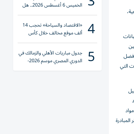
3
الخميس 6 أغسطس 2026.. هل
ية،
تنوي الشراء؟
4
«الاقتصاد والسياحة» تحجب 14
ألف موقع مخالف خلال كأس
وفير قاعدة بيانات
العالم 2026
ين
5
جدول مباريات الأهلي والزمالك في
أفضل
الدوري المصري موسم 2026-
ت التي
2027
يل
د
مواد
المبادرة