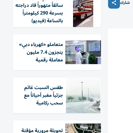
شارك
سائقاً متهوراً قاد دراجته
بسرعة 290 كيلومتراً
بالساعة (فيديو)
متعاملو «كهرباء دبي»
ينجزون 7.4 مليون
معاملة رقمية
طقس السبت غائم
جزئياً مغبر أحياناً مع
سحب ركامية
تحويلة مرورية مؤقتة