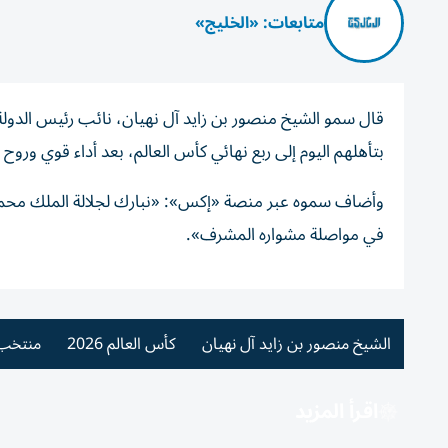
متابعات: «الخليج»
قال سمو الشيخ منصور بن زايد آل نهيان، نائب رئيس الدول
بتأهلهم اليوم إلى ربع نهائي كأس العالم، بعد أداء قوي ور
وأضاف سموه عبر منصة «إكس»: «نبارك لجلالة الملك محمد
في مواصلة مشواره المشرف».
الشيخ منصور بن زايد آل نهيان
كأس العالم 2026
منتخب 
اقرأ المزيد