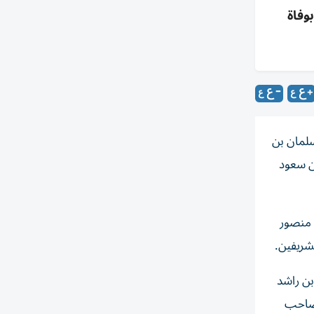
وفاة
سلمان بن
بن سعود
 منصور
لشريفين.
ن راشد
وصاحب