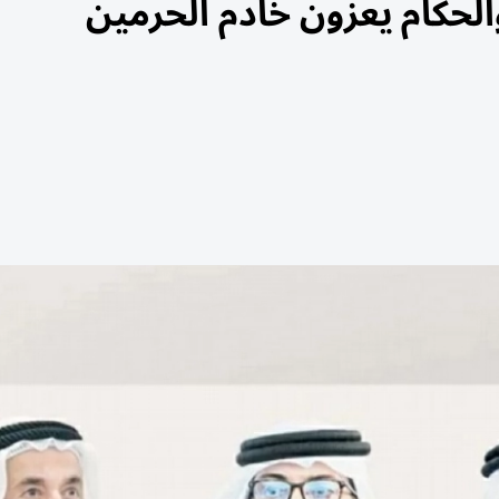
لحكام يعزّون خادم الحرمين