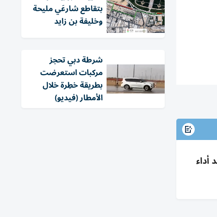
بتقاطع شارعَي مليحة
وخليفة بن زايد
شرطة دبي تحجز
مركبات استعرضت
بطريقة خطِرة خلال
الأمطار (فيديو)
 أداء