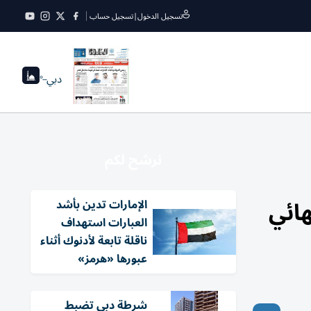
تسجيل الدخول
|
تسجيل حساب
دبي
--°
نرشح لكم
هائي
الإمارات تدين بأشد
العبارات استهداف
ناقلة تابعة لأدنوك أثناء
عبورها «هرمز»
شرطة دبي تضبط