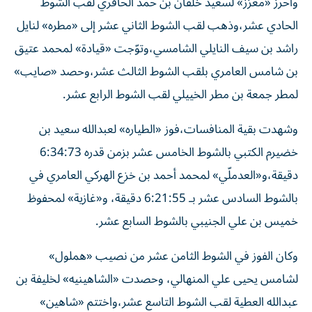
وأحرز «معزز» لسعيد خلفان بن حمد الحافري لقب الشوط
الحادي عشر،وذهب لقب الشوط الثاني عشر إلى «مطره» لنايل
راشد بن سيف النايلي الشامسي،وتوّجت «قيادة» لمحمد عتيق
بن شامس العامري بلقب الشوط الثالث عشر،وحصد «صايب»
لمطر جمعة بن مطر الخييلي لقب الشوط الرابع عشر.
وشهدت بقية المنافسات،فوز «الطياره» لعبدالله سعيد بن
خضيرم الكتبي بالشوط الخامس عشر بزمن قدره 6:34:73
دقيقة،و«العدملّي» لمحمد أحمد بن خزع الهركي العامري في
بالشوط السادس عشر بـ 6:21:55 دقيقة، و«غازية» لمحفوظ
خميس بن علي الجنيبي بالشوط السابع عشر.
وكان الفوز في الشوط الثامن عشر من نصيب «هملول»
لشامس يحيى علي المنهالي، وحصدت «الشاهينيه» لخليفة بن
عبدالله العطية لقب الشوط التاسع عشر،واختتم «شاهين»