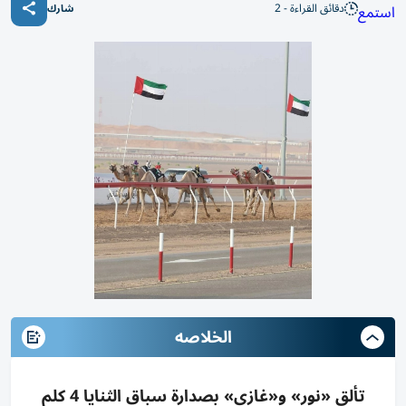
دقائق القراءة - 2
استمع
شارك
الخلاصه
تألق «نور» و«غازي» بصدارة سباق الثنايا 4 كلم