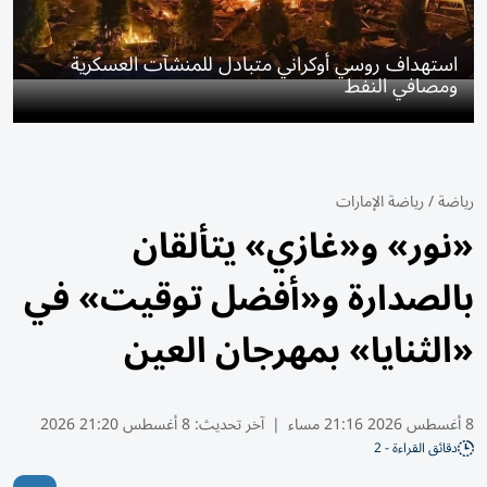
استهداف روسي أوكراني متبادل للمنشآت العسكرية
ومصافي النفط
رياضة
/
رياضة الإمارات
«نور» و«غازي» يتألقان
بالصدارة و«أفضل توقيت» في
«الثنايا» بمهرجان العين
8 أغسطس 2026 21:16 مساء
|
آخر تحديث:
8 أغسطس 21:20 2026
دقائق القراءة - 2