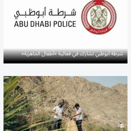
شرطة أبوظبي تشارك في فعالية «أطفال الجاهزية»