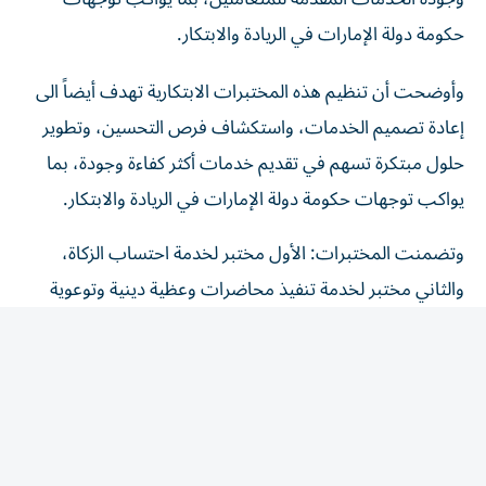
حكومة دولة الإمارات في الريادة والابتكار.
وأوضحت أن تنظيم هذه المختبرات الابتكارية تهدف أيضاً الى
إعادة تصميم الخدمات، واستكشاف فرص التحسين، وتطوير
حلول مبتكرة تسهم في تقديم خدمات أكثر كفاءة وجودة، بما
يواكب توجهات حكومة دولة الإمارات في الريادة والابتكار.
وتضمنت المختبرات: الأول مختبر لخدمة احتساب الزكاة،
والثاني مختبر لخدمة تنفيذ محاضرات وعظية دينية وتوعوية
للمجتمع، والثالث مختبر لخدمة بلاغ صيانة ونظافة المساجد أو
مركز تحفيظ، وقد ناقشت العديد من المحاور التي أكدت
جميعها ضرورة ترسيخ نهج الابتكار المؤسسي، وتعزيز ثقافة
التصميم المشترك مع الشركاء والمتعاملين، بما يسهم في
تطوير خدمات استباقية ومرنة تلبي التطلعات.