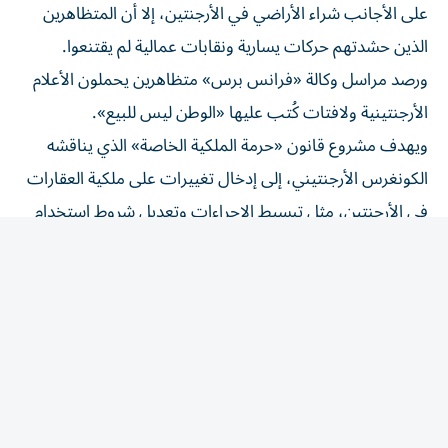
الذين حشدتهم حركات يسارية ونقابات عمالية لم يقتنعوا.
ورصد مراسل وكالة «فرانس برس» متظاهرين يحملون الأعلام
الأرجنتينية ولافتات كُتب عليها «الوطن ليس للبيع».
ويهدف مشروع قانون «حرمة الملكية الخاصة» الذي يناقشه
الكونغرس الأرجنتيني، إلى إدخال تغييرات على ملكية العقارات
في الأرجنتين، مثل تبسيط الإجراءات وتعديل شروط استخدام
الأراضي الريفية وزيادة صعوبة استحواذ الدولة على الممتلكات
الخاصة.
وتسعى حكومة ميلي من خلال مشروع القانون هذا إلى توفير
إطار قانوني يجذب المستثمرين.
وترفض المعارضة وجماعات بيئية مشروع القانون بشدة، محذرة
من مخاطر «استعمار وتقسيم وتفكيك الوطن».
ونظرا لامتلاكه 20 مقعداً فقط في مجلس الشيوخ المكون من