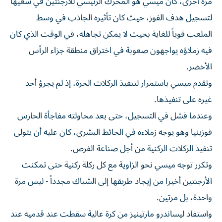
مرة أخرى، كان ميسي هو المحرك الرئيسي ​للأرجنتين في سعيها
لتسجيل ‌هدف الفوز، حيث كان تأثيره الجاذب في وسط
الملعب قوياً للغاية بحيث لا يمكن تجاهله، في الوقت ‌الذي كان
فيه زملاؤه يواجهون صعوبة في اختراق منطقة جزاء الرأس
الأخضر.
وتقدم ميسي باستمرار لتنفيذ الركلات الحرة، إذ لم يجرؤ أحد
غيره على تنفيذها.
وعندما فشل في التسجيل، حتى بعد محاولته مفاجأة الحارس
فوزينيا وهو يوجه زملاءه في الحائط البشري، كان عليه ‌أن يتولى
تنفيذ الركلات الركنية ‌من أجل صناعة الفرص.
وتكرر توجه ميسي نحو الزاوية ⁠مع كل ركلة ركنية حتى تمكنت
الأرجنتين أخيرا من إيجاد طريقها إلى الشباك مجدداً - ليس ‌مرة
واحدة، بل مرتين.
واستفاد ليساندرو مارتينيز من كرة عالية سقطت عند قدميه عند