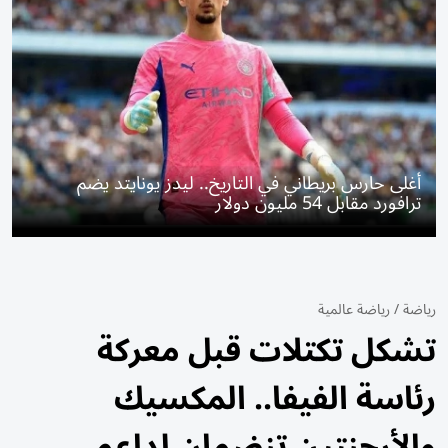
أغلى حارس بريطاني في التاريخ.. ليدز يونايتد يضم
ترافورد مقابل 54 مليون دولار
رياضة
/
رياضة عالمية
تشكل تكتلات قبل معركة
رئاسة الفيفا.. المكسيك
والأرجنتين تنضمان لداعمي