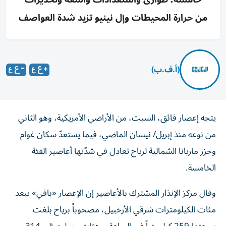
من حرارة المحيطات وإل نينيو تزيد شدة العواصف
(أ.ف.ب)
يتجه إعصار فائق، السبت، من الأراضي الأمريكية، وهو الثاني
من نوعه منذ إبريل/ نيسان الماضي، فيما يستعدّ سكان غوام
وجزر ماريانا الشمالية لرياح تعادل في شدّتها أعاصير الفئة
الخامسة.
وقال مركز الإنذار المشترك بالأعاصير إن الإعصار «بافي» يبعد
مئات الكيلومترات شرقي الأرخبيل، مصحوباً برياح بلغت