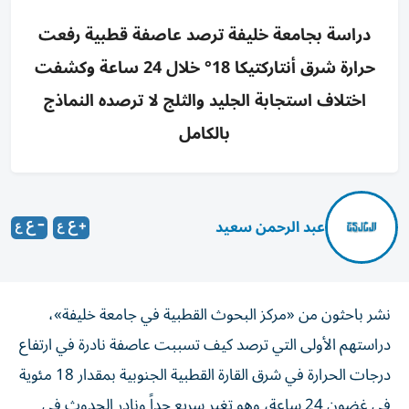
دراسة بجامعة خليفة ترصد عاصفة قطبية رفعت
حرارة شرق أنتاركتيكا 18° خلال 24 ساعة وكشفت
اختلاف استجابة الجليد والثلج لا ترصده النماذج
بالكامل
عبد الرحمن سعيد
نشر باحثون من «مركز البحوث القطبية في جامعة خليفة»،
دراستهم الأولى التي ترصد كيف تسببت عاصفة نادرة في ارتفاع
درجات الحرارة في شرق القارة القطبية الجنوبية بمقدار 18 مئوية
في غضون 24 ساعة، وهو تغير سريع جداً ونادر الحدوث في