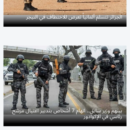
الجزائر تتسلم ألمانياً تعرض للاختطاف في النيجر
بينهم وزير سابق.. اتهام 7 أشخاص بتدبير اغتيال مرشح
رئاسي في الإكوادور