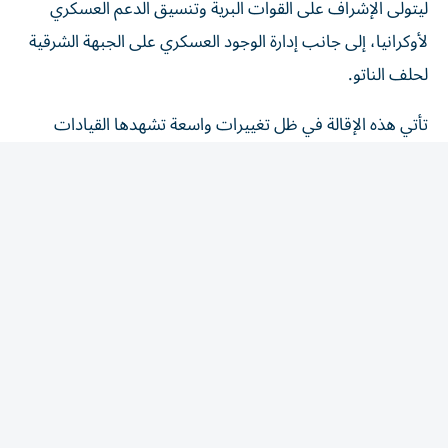
لأوكرانيا، إلى جانب إدارة الوجود العسكري على الجبهة الشرقية
لحلف الناتو.
تأتي هذه الإقالة في ظل تغييرات واسعة تشهدها القيادات
العسكرية الأمريكية، وتتزامن مع توجهات لتقليص وإعادة ترتيب
انتشار القوات الأمريكية في أوروبا، التي شملت مؤخراً إلغاء نشر
لواء مدرع أمريكي في بولندا.
المقالة التالية