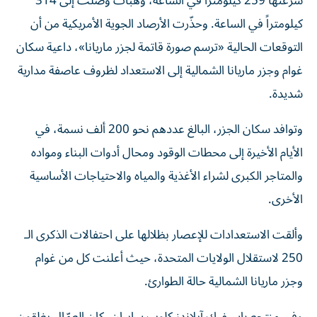
سرعتها 259 كيلومتراً في الساعة، وهبّات وصلت إلى 314
كيلومتراً في الساعة. وحذّرت الأرصاد الجوية الأمريكية من أن
التوقعات الحالية «ترسم صورة قاتمة لجزر ماريانا»، داعية سكان
غوام وجزر ماريانا الشمالية إلى الاستعداد لظروف عاصفة مدارية
شديدة.
وتوافد سكان الجزر، البالغ عددهم نحو 200 ألف نسمة، في
الأيام الأخيرة إلى محطات الوقود ومحال أدوات البناء ومواده
والمتاجر الكبرى لشراء الأغذية والمياه والاحتياجات الأساسية
الأخرى.
وألقت الاستعدادات للإعصار بظلالها على احتفالات الذكرى الـ
250 لاستقلال الولايات المتحدة، حيث أعلنت كل من غوام
وجزر ماريانا الشمالية حالة الطوارئ.