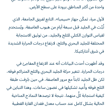
واحدة من أكثر المناطق برودة على سطح الأرض.
لأول مرة، تمكّن جهاز «سيمبا»، التابع لفريق الجامعة، الذي
ثُبِّت في الجليد قبل سبعة أيام من هبوب العاصفة، ويُستخدم
لقياس التوازن الكتلي للثلج والجليد، من توثيق الاستجابة
المختلفة للجليد البحري والثلج، لارتفاع درجات الحرارة الشديدة
في شرق أنتاركتيكا.
وقد أظهرت أحدث البيانات أنه عند الارتفاع المفاجئ في
درجات الحرارة، تتغير حركة الجليد البحري والثلج المتراكم فوقه،
لكن ظل الجليد ثابتاً مع مرور العاصفة، في حين جُرِفت طبقة
الثلج فوقه وأُعيد تشكيلها في غضون ساعات. وهذا التباين في
كيفية استجابة كلٍّ منهما، نتيجة لا ترصدها النماذج المناخية
الحالية بشكل كامل عند حساب معدل فقدان القارة القطبية