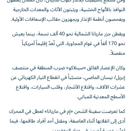
وفي منتجع باسيفيك آيلاندز كلوب سايبان، كان العمّال يغلقون
النوافذ بالألواح الخشبية، ويثبتون الأثاث والمعدات الخارجية
ويفحصون أنظمة الإنذار ويجهزون حقائب الإسعافات الأولية.
ويقطن جزر ماريانا الشمالية نحو 40 ألف نسمة، بينما يعيش
نحو 170 ألفاً في غوام المجاورة، التي تُعدّ إقليماً أمريكياً
منفصلاً.
وكان الإعصار الفائق «سينلاكو» ضرب المنطقة في منتصف
إبريل/ نيسان الماضي، متسبّباً في انقطاع التيار الكهربائي عن
عشرات الآلاف، واقتلاع الأشجار، وقلب السيارات، واقتلاع
الأسطح المعدنية للمباني.
كما تعرضت سفينة الشحن «إم في ماريانا» لعطل في المحرك
أدى إلى انقلابها أثناء العاصفة، ومقتل أحد أفراد طاقمها، فيما
اعتُبر خمسة آخرون في عداد المفقودين.