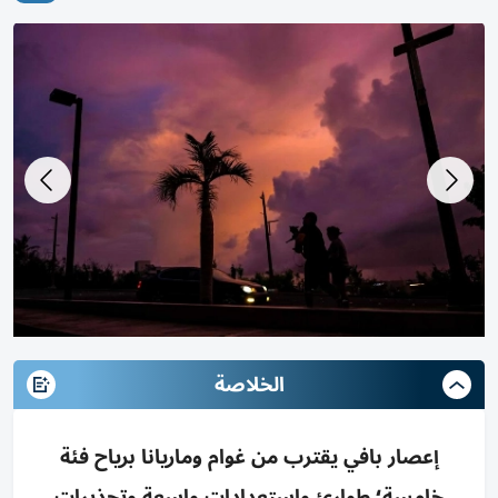
الخلاصة
إعصار بافي يقترب من غوام وماريانا برياح فئة
خامسة؛ طوارئ واستعدادات واسعة وتحذيرات