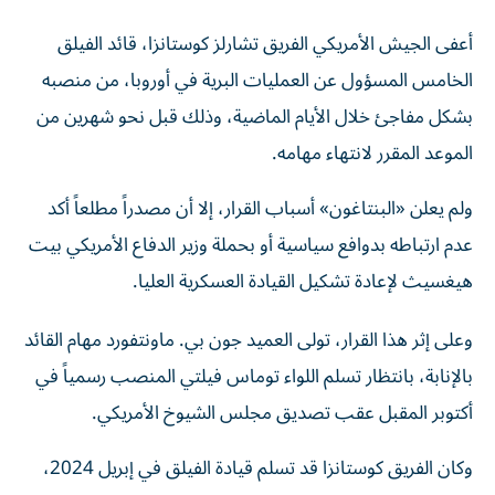
أعفى الجيش الأمريكي الفريق تشارلز كوستانزا، قائد الفيلق
الخامس المسؤول عن العمليات البرية في أوروبا، من منصبه
بشكل مفاجئ خلال الأيام الماضية، وذلك قبل نحو شهرين من
الموعد المقرر لانتهاء مهامه.
ولم يعلن «البنتاغون» أسباب القرار، إلا أن مصدراً مطلعاً أكد
عدم ارتباطه بدوافع سياسية أو بحملة وزير الدفاع الأمريكي بيت
هيغسيث لإعادة تشكيل القيادة العسكرية العليا.
وعلى إثر هذا القرار، تولى العميد جون بي. ماونتفورد مهام القائد
بالإنابة، بانتظار تسلم اللواء توماس فيلتي المنصب رسمياً في
أكتوبر المقبل عقب تصديق مجلس الشيوخ الأمريكي.
وكان الفريق كوستانزا قد تسلم قيادة الفيلق في إبريل 2024،
ليتولى الإشراف على القوات البرية وتنسيق الدعم العسكري