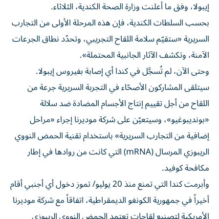
بحسب السلطات الكندية، فإن هذه المرحلة الأولى من التجارب
السريرية «ستقيّم سلامة اللقاح التجريبي، وتحدّد نطاق الجرعات
الآمنة، وتكشف الآثار الجانبية المحتملة».
وحتى الآن، لم تُسجَّل في كندا أي إصابة بفيروس إيبولا.
سيتلقى المشاركون الأصحّاء في التجربة السريرية جرعة من
اللقاح من أجل تقييم إنتاج الأجسام المضادة ضد سلالة
«بونديبوغيو»، وسيتعيّن على شركة موديرنا إجراء «مراحل
إضافية من التجارب السريرية» باستخدام تقنية الحمض النووي
الريبوزي المرسال (mRNA) التي كانت من روادها في إطار
مكافحة كوفيد.
وأبرمت كندا التي تمنع منذ 20 يوليو/ تموز دخول أي أجنبي أقام
أخيراً في جمهورية الكونغو الديمقراطية، اتفاقاً مع شركة موديرنا
الأمريكية لتصنيع لقاحات تعتمد الحمض النووي الريبوزي