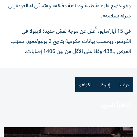
وهو خضع «لرعاية طبية ومتابعة دقيقة» و«تسنّى له العودة إلى
منزله بسلامة».
في 15 أيار/مايو، أُعلن عن موجة تفشٍ جديدة لإيبولا في
الكونغو. وبحسب بيانات حكومية بتاريخ 2 يوليو/تموز، تسبّب
المرض بـ438 وفاة على الأقلّ من بين 1406 إصابات.
فرنسا
إيبولا
الكونغو
اقرأ المزيد