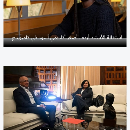
استقالة الأستاذ أرده.. أصغر أكاديمي أسود في كامبريدج