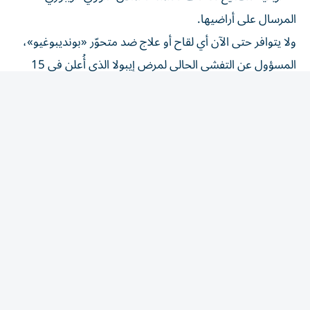
المرسال على أراضيها.
ولا يتوافر حتى الآن أي لقاح أو علاج ضد متحوّر «بونديبوغيو»،
المسؤول عن التفشي الحالي لمرض إيبولا الذي أُعلن في 15
مايو/ أيار في جمهورية الكونغو الديمقراطية. ولا تقتصر الجهود
على تجارب لقاح موديرنا، إذ تخضع مقاربات أخرى للدراسة.
وستتولى «مختبرات هيلمان»، ومقرّها في سنغافورة، تطوير
لقاح «آر في إس في بونديبوغيو» (rVSV Bundibugyo) الذي
تعتبر منظّمة الصحة العالمية أن حظوظ نجاحه هي الأكبر.
في أواخر يوليو/ تموز، تلقى أول متطوّع الجرعة الأولى من لقاح
آخر ضد سلالة «بونديبوغيو»، طوّرته جامعة أكسفورد في
المملكة المتحدة، ويستخدم التقنية نفسها المعتمدة في لقاح
كوفيد-19 الذي تنتجه شركة أسترازينيكا.
إلى ذلك تجرى تجارب سريرية على علاجات طبية، وفقاً
لتوصيات منظّمة الصحة العالمية.