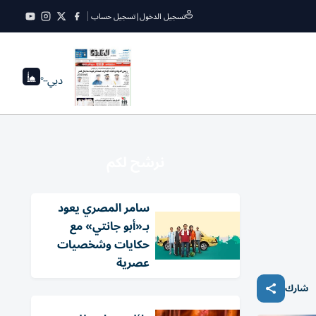
تسجيل الدخول
|
تسجيل حساب
دبي
--°
نرشح لكم
سامر المصري يعود
بـ«أبو جانتي» مع
حكايات وشخصيات
عصرية
شارك