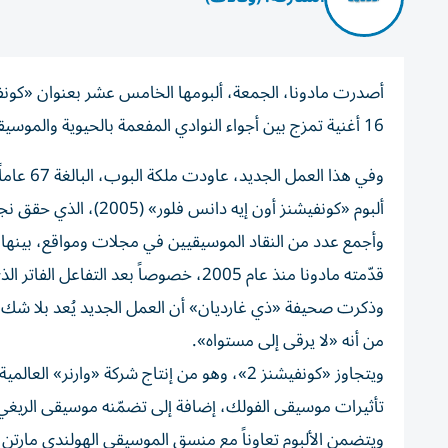
16 أغنية تمزج بين أجواء النوادي المفعمة بالحيوية والموسيقى الراقصة الكلاسيكية.
وفي هذا 
ألبوم «كونفيشنز أون إيه دانس فلور» (2005)، الذي حقق نجاحاً عالمياً بفضل أغنيتَي «هانغ أب» و«سوري».
وأجمع عدد من النقاد الموسيقيين في مجلات ومواقع، بينها 
قدّمته مادونا منذ عام 2005، خصوصاً بعد التفاعل الفاتر الذي أبداه جمهورها مع ألبومَي «ريبيل هارت» و«مدام اكس».
وذكرت صحيفة «ذي غارديان» أن العمل الجديد يُعد بلا شك أ
من أنه «لا يرقى إلى مستواه».
ويتجاوز «كونفيشنز 2»، وهو من إنتاج شركة «و
تأثيرات موسيقى الفولك، إضافة إلى تضمّنه موسيقى الريغي 
ويتضمن الألبوم تعاوناً مع منسق الموسيقى الهولندي مارتن غ