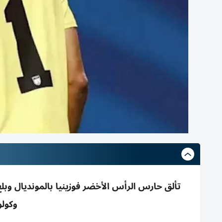
وكولو