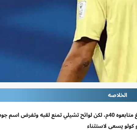
الخلاصه
تألق حارس الرأس الأخضر فوزينيا بالمونديال وبلغ متابعوه 40م، لكن لوائح تشيلي تمنع لقبه وتفرض 
 كولو يسعى لاستثناء