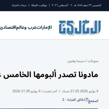
الخميس ٢٣ صفر ١٤٤٨ ه - ٠٦ أغسطس ٢٠٢٦
|
مواقيت الصلاة
|
درجات الحرارة
الإمارات
عرب وعالم
اقتصاد
ري
منوعات
/
سينما وفنون
مادونا تصدر ألبومها الخامس ع
4 يوليو 2026 21:25 مساء
|
آخر تحديث:
4 يوليو 21:30 2026
دقائق القراءة - 2
استمع