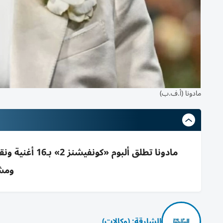
مادونا (أ.ف.ب)
مادونا تطلق أل
ومشار
الشارقة: (وكالات)