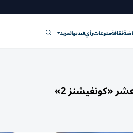
اضة
ثقافة
منوعات
رأي
فيديو
المزيد
شر «كونفيشنز 2»