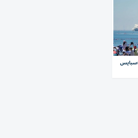
«سبايس