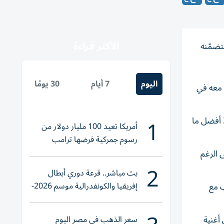
الأكثر قراءة
عقود، لتضمّنه
اليوم
7 أيام
30 يومًا
عاونت معه في
1
ّ أفضل ما
أمريكا تعيد 100 مليار دولار من
رسوم جمركية فرضها ترامب
 الرغم
2
بث مباشر.. قرعة دوري أبطال
إفريقيا والكونفدرالية موسم 2026-
وب مع
2027
سعر الذهب في مصر اليوم
أغنية