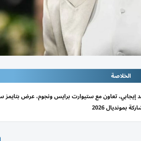
الخلاصة
بوم «كونفيشنز 2» بـ16 أغنية ونقد إيجابي، تعاون مع ستيوارت برايس ونجوم، عرض بتايمز
كة بمونديال 2026