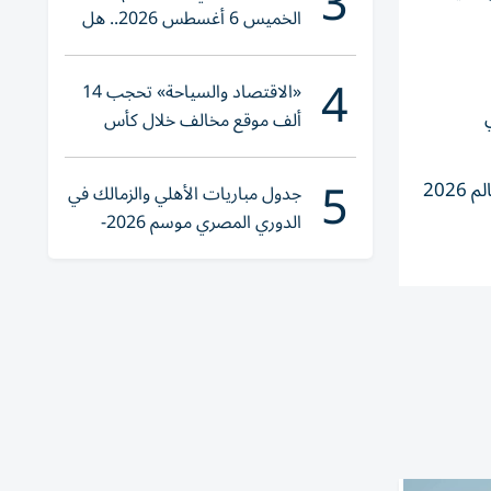
3
الخميس 6 أغسطس 2026.. هل
تنوي الشراء؟
4
«الاقتصاد والسياحة» تحجب 14
في
ألف موقع مخالف خلال كأس
العالم 2026
5
وستحيي مادونا إلى جانب شاكيرا وفرقة الكاي بوب الكورية الجنوبية «بي تي إس»، عرضَ ما بين شوطَي المباراة النهائية لكأس العالم 2026
جدول مباريات الأهلي والزمالك في
الدوري المصري موسم 2026-
2027