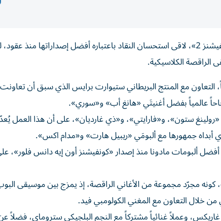
أصدرت مادونا، الجمعة، ألبومها الخامس عشر بعنوان «كونفيشنز 2»، لاقى استحسان النقاد باعتباره أفضل إصداراتها منذ 
العمل الجديد، عاودت ملكة البوب، البالغة 67 عاماً، التعاون مع المنتج البريطاني ستيوارت برايس الذي سبق أن ت
«رولينغ ستون»، و«فارايتي»، و«ذي غارديان»، على أن هذا العمل يُعد
فضل ألبومات مادونا منذ إصدار «كونفيشنز أون إيه دانس فلور»، على
ارنر» العالمية، كونه مجرّد مجموعة من الأغاني الراقصة، إذ يمزج بين موسيقى الب
من خلال التعاون مع المغني الكولومبي فيد.
اريكس، وعملاً غنائياً مشتركاً مع النجم البلجيكي ستروماي، فضلاً عن 