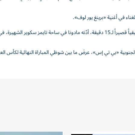
الغناء في أغنية «برينغ يور لوف».
وترافق الألبوم الجديد مع حملة ترويجية تضمنت عرضاً موسيقياً قصيراً لـ15 دقيقة، أدّته مادونا في ساحة تايمز سكوير الشهيرة، 