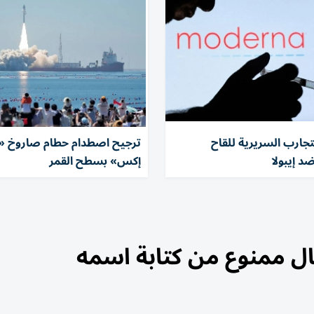
لتجارب السريرية للقاح
ترجيح اصطدام حطام صاروخ 
د إيبولا
إكس» بسطح القمر
ل ممنوع من كتابة اسمه